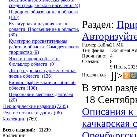
среди гражданского населения (4)
Народное образование в области
(133)
Раздел:
Прир
Культурная и научная жизнь
области. Просвещение в области.
Авторизуйте
(60)
Культурно-просветительная
Размер файла
21 МБ
работа в области. Самодеятельное
Тип файла
Document Ad
творчество (9)
Прочитано:
4
Языки народов области.
Скачано:
8
Фольклор области. (0)
9 Июль, 2025
Литературная и художественная
]]>
Поделиться:
жизнь области. (136)
Библиографические пособия об
В этом разд
области (108)
Персоналии местных деятелей
18 Сентябрь
(20)
Периодические издания (7235)
Описания к 
Редкие нотные издания (96)
Коллекции
(769)
качкарская 
Всего изданий: 11239
Оренбургски
Коллекции