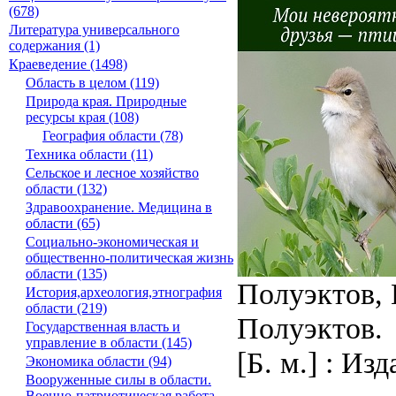
(678)
Литература универсального
содержания (1)
Краеведение (1498)
Область в целом (119)
Природа края. Природные
ресурсы края (108)
География области (78)
Техника области (11)
Сельское и лесное хозяйство
области (132)
Здравоохранение. Медицина в
области (65)
Социально-экономическая и
общественно-политическая жизнь
области (135)
Полуэктов, 
История,археология,этнография
области (219)
Полуэктов.
Государственная власть и
управление в области (145)
[Б. м.] : Из
Экономика области (94)
Вооруженные силы в области.
Военно-патриотическая работа