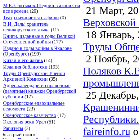
М.Е. Салтыков-Щедрин: сатирик на
21 Март, 20
все времена
(29)
Театр начинается с афиши
(0)
Верховской 
В.И. Даль: хранитель
великорусского языка
(11)
18 Январь, 
Книги, изданные в годы Великой
Отечественной войны
(177)
Труды Общес
Издано в годы войны в Чкалове
(Оренбурге)
(199)
2 Ноябрь, 2
Китай и его жизнь
(14)
Издания библиотеки
(193)
Поляков К.В
Труды Оренбургской Ученой
Архивной Комиссии
(35)
промышленн
Адрес-календари и справочные
(памятные) книжки Оренбургской
25 Декабрь,
губернии
(17)
Оренбургские епархиальные
Крашенинни
ведомости
(23)
Оренбургское казачество
(17)
Республики.
Экология реки Урал
(51)
faireinfo.ru
о
Раритеты
(3)
Быстрый поиск