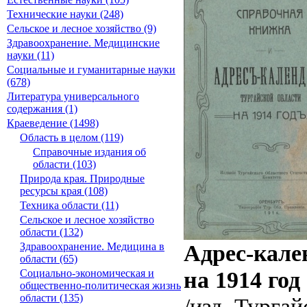
Технические науки (248)
Сельское и лесное хозяйство (9)
Здравоохранение. Медицинские
науки (11)
Социальные и гуманитарные науки
(678)
Литература универсального
содержания (1)
Краеведение (1498)
Область в целом (119)
Справочные издания об
области (103)
Природа края. Природные
ресурсы края (108)
Техника области (11)
Сельское и лесное хозяйство
области (132)
Адрес-кале
Здравоохранение. Медицина в
области (65)
на 1914 год
Социально-экономическая и
общественно-политическая жизнь
области (135)
/изд. Тургай