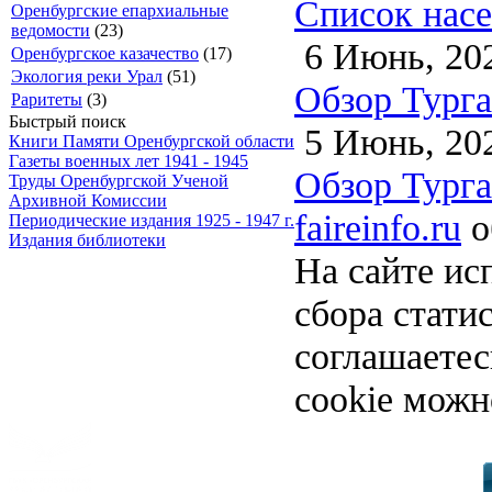
Список насе
Оренбургские епархиальные
ведомости
(23)
6 Июнь, 20
Оренбургское казачество
(17)
Экология реки Урал
(51)
Обзор Турга
Раритеты
(3)
Быстрый поиск
5 Июнь, 20
Книги Памяти Оренбургской области
Газеты военных лет 1941 - 1945
Обзор Турга
Труды Оренбургской Ученой
Архивной Комиссии
faireinfo.ru
о
Периодические издания 1925 - 1947 г.
Издания библиотеки
На сайте ис
сбора стати
соглашаете
cookie можн