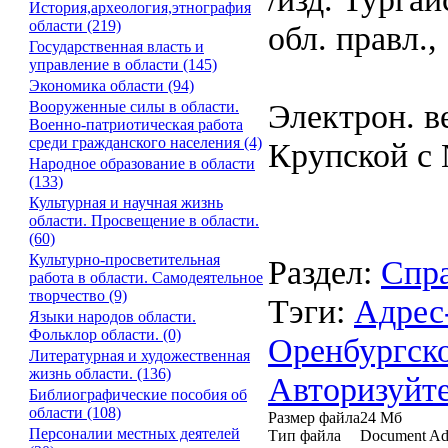
История,археология,этнография
области (219)
обл. правл., 
Государственная власть и
управление в области (145)
Экономика области (94)
Электрон. ве
Вооруженные силы в области.
Военно-патриотическая работа
среди гражданского населения (4)
Крупской с 
Народное образование в области
(133)
Культурная и научная жизнь
области. Просвещение в области.
(60)
Культурно-просветительная
Раздел:
Спра
работа в области. Самодеятельное
творчество (9)
Тэги:
Адрес
Языки народов области.
Фольклор области. (0)
Оренбургск
Литературная и художественная
жизнь области. (136)
Авторизуйте
Библиографические пособия об
области (108)
Размер файла
24 Мб
Персоналии местных деятелей
Тип файла
Document Ad