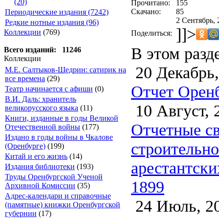
(20)
Прочитано:
155
Скачано:
85
Периодические издания (7242)
2 Сентябрь, 
Редкие нотные издания (96)
]]>
Коллекции
(769)
Поделиться:
В этом разд
Всего изданий: 11246
Коллекции
20 Декабрь,
М.Е. Салтыков-Щедрин: сатирик на
все времена
(29)
Отчет Оренб
Театр начинается с афиши
(0)
В.И. Даль: хранитель
10 Август, 
великорусского языка
(11)
Книги, изданные в годы Великой
Отчетные св
Отечественной войны
(177)
Издано в годы войны в Чкалове
строительно
(Оренбурге)
(199)
Китай и его жизнь
(14)
арестантски
Издания библиотеки
(193)
Труды Оренбургской Ученой
1899
Архивной Комиссии
(35)
Адрес-календари и справочные
24 Июль, 2
(памятные) книжки Оренбургской
губернии
(17)