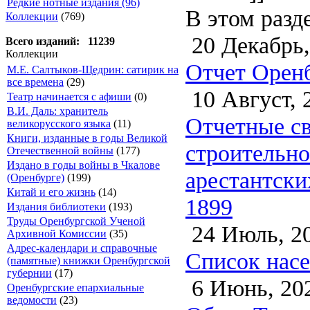
Редкие нотные издания (96)
В этом разд
Коллекции
(769)
20 Декабрь,
Всего изданий: 11239
Коллекции
Отчет Оренб
М.Е. Салтыков-Щедрин: сатирик на
все времена
(29)
10 Август, 
Театр начинается с афиши
(0)
В.И. Даль: хранитель
Отчетные св
великорусского языка
(11)
Книги, изданные в годы Великой
строительно
Отечественной войны
(177)
Издано в годы войны в Чкалове
арестантски
(Оренбурге)
(199)
Китай и его жизнь
(14)
1899
Издания библиотеки
(193)
Труды Оренбургской Ученой
24 Июль, 2
Архивной Комиссии
(35)
Адрес-календари и справочные
Список насе
(памятные) книжки Оренбургской
губернии
(17)
6 Июнь, 20
Оренбургские епархиальные
ведомости
(23)