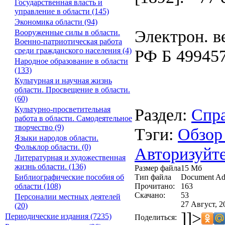
Государственная власть и
управление в области (145)
Экономика области (94)
Электрон. в
Вооруженные силы в области.
Военно-патриотическая работа
РФ Б 499457
среди гражданского населения (4)
Народное образование в области
(133)
Культурная и научная жизнь
области. Просвещение в области.
(60)
Раздел:
Спра
Культурно-просветительная
работа в области. Самодеятельное
творчество (9)
Тэги:
Обзор
Языки народов области.
Фольклор области. (0)
Авторизуйте
Литературная и художественная
жизнь области. (136)
Размер файла
15 Мб
Тип файла
Document Ad
Библиографические пособия об
Прочитано:
163
области (108)
Скачано:
53
Персоналии местных деятелей
27 Август, 2
(20)
]]>
Периодические издания (7235)
Поделиться: