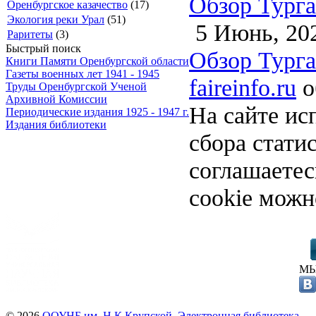
Обзор Турга
Оренбургское казачество
(17)
Экология реки Урал
(51)
5 Июнь, 20
Раритеты
(3)
Быстрый поиск
Обзор Турга
Книги Памяти Оренбургской области
Газеты военных лет 1941 - 1945
faireinfo.ru
о
Труды Оренбургской Ученой
Архивной Комиссии
На сайте ис
Периодические издания 1925 - 1947 г.
Издания библиотеки
сбора стати
соглашаете
cookie можн
МЫ
© 2026
ООУНБ им. Н.К.Крупской. Электронная библиотека