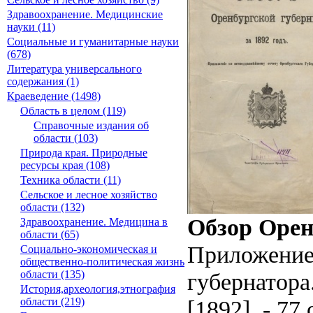
Здравоохранение. Медицинские
науки (11)
Социальные и гуманитарные науки
(678)
Литература универсального
содержания (1)
Краеведение (1498)
Область в целом (119)
Справочные издания об
области (103)
Природа края. Природные
ресурсы края (108)
Техника области (11)
Сельское и лесное хозяйство
области (132)
Обзор Оренб
Здравоохранение. Медицина в
области (65)
Приложение
Социально-экономическая и
общественно-политическая жизнь
губернатора
области (135)
История,археология,этнография
[1892]. - 77 
области (219)