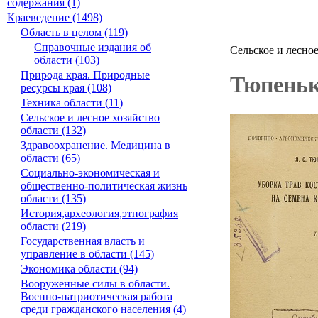
содержания (1)
Краеведение (1498)
Область в целом (119)
Справочные издания об
Сельское и лесное
области (103)
Природа края. Природные
Тюпеньк
ресурсы края (108)
Техника области (11)
Сельское и лесное хозяйство
области (132)
Здравоохранение. Медицина в
области (65)
Социально-экономическая и
общественно-политическая жизнь
области (135)
История,археология,этнография
области (219)
Государственная власть и
управление в области (145)
Экономика области (94)
Вооруженные силы в области.
Военно-патриотическая работа
среди гражданского населения (4)