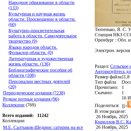
Народное образование в области
(133)
Культурная и научная жизнь
области. Просвещение в области.
(60)
Тюпенько, Я. С. 
Культурно-просветительная
Станция НКЗ СС
работа в области. Самодеятельное
Оренбург : Обл. изд
творчество (9)
Языки народов области.
Электрон. версия 
Фольклор области. (0)
Литературная и художественная
жизнь области. (136)
Раздел:
Сельское 
Библиографические пособия об
Авторизуйтесь дл
области (108)
Размер файла
11,8
Персоналии местных деятелей
Тип файла
Docu
(20)
Прочитано:
1
Скачано:
1
Периодические издания (7238)
16 И
Редкие нотные издания (96)
Коллекции
(769)
Поделиться:
]]>
В этом разделе:
Всего изданий: 11242
26 Ноябрь, 2025
Коллекции
Кириллов В.С. Ка
26 Ноябрь, 2025
М.Е. Салтыков-Щедрин: сатирик на все