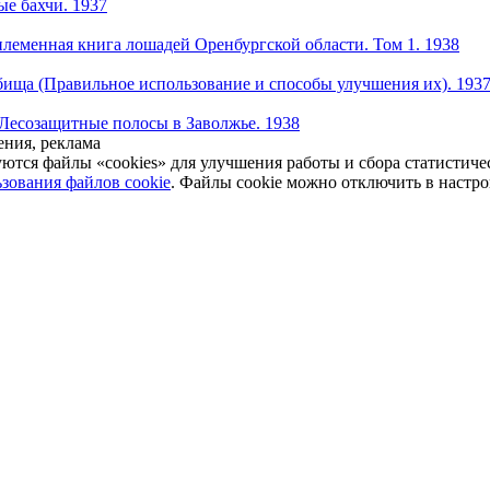
ые бахчи. 1937
племенная книга лошадей Оренбургской области. Том 1. 1938
бища (Правильное использование и способы улучшения их). 193
Лесозащитные полосы в Заволжье. 1938
ния, реклама
уются файлы «cookies» для улучшения работы и сбора статистич
зования файлов cookie
. Файлы cookie можно отключить в настро