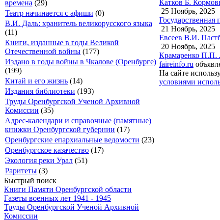
Катков Б. Кормов
времена
(29)
25 Ноябрь, 2025
Театр начинается с афиши
(0)
Государственная 
В.И. Даль: хранитель великорусского языка
21 Ноябрь, 2025
(11)
Евсеев В.И. Паст
Книги, изданные в годы Великой
20 Ноябрь, 2025
Отечественной войны
(177)
Крамаренко П.П. 
Издано в годы войны в Чкалове (Оренбурге)
faireinfo.ru
объявле
(199)
На сайте использ
Китай и его жизнь
(14)
условиями исполь
Издания библиотеки
(193)
Труды Оренбургской Ученой Архивной
Комиссии
(35)
Адрес-календари и справочные (памятные)
книжки Оренбургской губернии
(17)
Оренбургские епархиальные ведомости
(23)
Оренбургское казачество
(17)
Экология реки Урал
(51)
Раритеты
(3)
Быстрый поиск
Книги Памяти Оренбургской области
Газеты военных лет 1941 - 1945
Труды Оренбургской Ученой Архивной
Комиссии