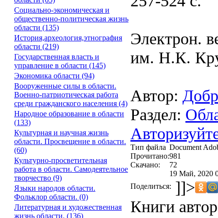
257-524 с.
Социально-экономическая и
общественно-политическая жизнь
области (135)
Электрон. в
История,археология,этнография
области (219)
им. Н.К. Кр
Государственная власть и
управление в области (145)
Экономика области (94)
Вооруженные силы в области.
Автор:
Добр
Военно-патриотическая работа
среди гражданского населения (4)
Раздел:
Обла
Народное образование в области
(133)
Авторизуйте
Культурная и научная жизнь
области. Просвещение в области.
Тип файла
Document Ado
(60)
Прочитано:
981
Культурно-просветительная
Скачано:
72
работа в области. Самодеятельное
19 Май, 2020 
творчество (9)
]]>
Поделиться:
Языки народов области.
Фольклор области. (0)
Книги автор
Литературная и художественная
жизнь области. (136)