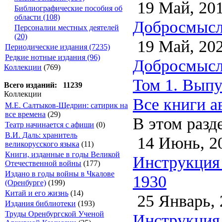
19 Май, 20
Библиографические пособия об
области (108)
Добросмысло
Персоналии местных деятелей
(20)
19 Май, 20
Периодические издания (7235)
Редкие нотные издания (96)
Добросмысло
Коллекции
(769)
Том 1. Выпу
Всего изданий: 11239
Коллекции
Все книги а
М.Е. Салтыков-Щедрин: сатирик на
все времена
(29)
В этом разд
Театр начинается с афиши
(0)
В.И. Даль: хранитель
14 Июнь, 2
великорусского языка
(11)
Книги, изданные в годы Великой
Инструкция
Отечественной войны
(177)
Издано в годы войны в Чкалове
1930
(Оренбурге)
(199)
Китай и его жизнь
(14)
25 Январь, 
Издания библиотеки
(193)
Труды Оренбургской Ученой
Инструкция