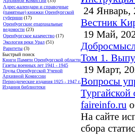
Архивной Комиссии
(35)
Адрес-календари и справочные
24 Январь, 
(памятные) книжки Оренбургской
губернии
(17)
Вестник Кир
Оренбургские епархиальные
ведомости
(23)
19 Май, 20
Оренбургское казачество
(17)
Экология реки Урал
(51)
Добросмысло
Раритеты
(3)
Том 1. Выпу
Быстрый поиск
Книги Памяти Оренбургской области
Газеты военных лет 1941 - 1945
19 Март, 20
Труды Оренбургской Ученой
Архивной Комиссии
Вопросы упр
Периодические издания 1925 - 1947 г.
Издания библиотеки
Тургайской 
faireinfo.ru
о
На сайте ис
сбора стати