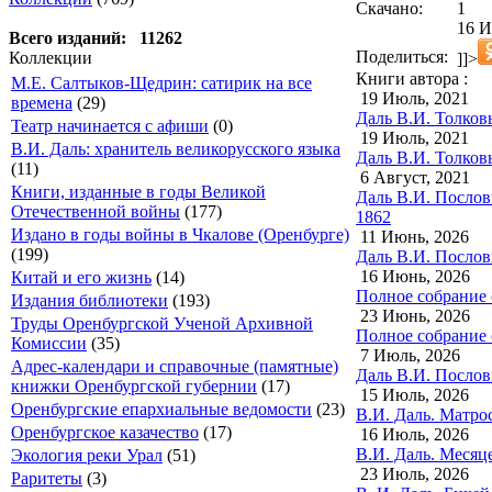
Скачано:
1
16 И
Всего изданий: 11262
Поделиться:
Коллекции
]]>
Книги автора :
М.Е. Салтыков-Щедрин: сатирик на все
19 Июль, 2021
времена
(29)
Даль В.И. Толковы
Театр начинается с афиши
(0)
19 Июль, 2021
В.И. Даль: хранитель великорусского языка
Даль В.И. Толковы
(11)
6 Август, 2021
Книги, изданные в годы Великой
Даль В.И. Послов
Отечественной войны
(177)
1862
Издано в годы войны в Чкалове (Оренбурге)
11 Июнь, 2026
(199)
Даль В.И. Послови
16 Июнь, 2026
Китай и его жизнь
(14)
Полное собрание 
Издания библиотеки
(193)
23 Июнь, 2026
Труды Оренбургской Ученой Архивной
Полное собрание 
Комиссии
(35)
7 Июль, 2026
Адрес-календари и справочные (памятные)
Даль В.И. Послови
книжки Оренбургской губернии
(17)
15 Июль, 2026
Оренбургские епархиальные ведомости
(23)
В.И. Даль. Матрос
Оренбургское казачество
(17)
16 Июль, 2026
В.И. Даль. Месяц
Экология реки Урал
(51)
23 Июль, 2026
Раритеты
(3)