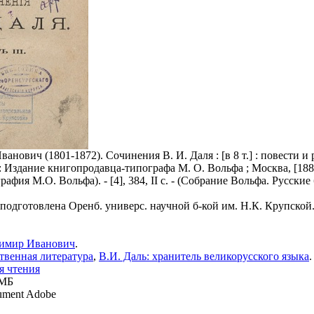
нович (1801-1872). Сочинения В. И. Даля : [в 8 т.] : повести и расс
 Издание книгопродавца-типографа М. О. Вольфа ; Москва, [1883
графия М.О. Вольфа). - [4], 384, II с. - (Собрание Вольфа. Русские
 подготовлена Оренб. универс. научной б-кой им. Н.К. Крупской
димир Иванович
.
твенная литература
,
В.И. Даль: хранитель великорусского языка
.
я чтения
 МБ
ment Adobe