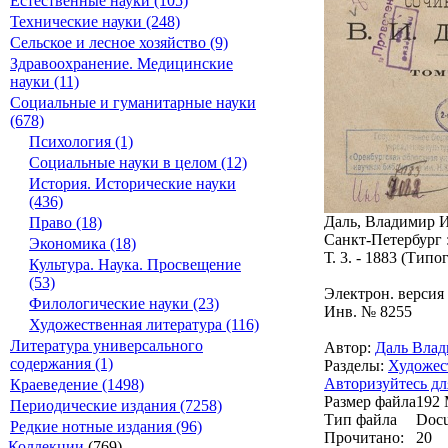
Естественные науки (105)
Технические науки (248)
Сельское и лесное хозяйство (9)
Здравоохранение. Медицинские
науки (11)
Социальные и гуманитарные науки
(678)
Психология (1)
Социальные науки в целом (12)
История. Исторические науки
(436)
Даль, Владимир Ива
Право (18)
Санкт-Петербург :
Экономика (18)
Т. 3. - 1883 (Типо
Культура. Наука. Просвещение
(53)
Электрон. версия
Филологические науки (23)
Инв. № 8255
Художественная литература (116)
Литература универсального
Автор:
Даль Вла
содержания (1)
Разделы:
Художес
Авторизуйтесь дл
Краеведение (1498)
Размер файла
192
Периодические издания (7258)
Тип файла
Docu
Редкие нотные издания (96)
Прочитано:
20
Коллекции
(769)