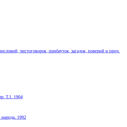
исловий, чистоговорок, прибауток, загадок, поверий и проч.
р. Т.1. 1904
 народа. 1992