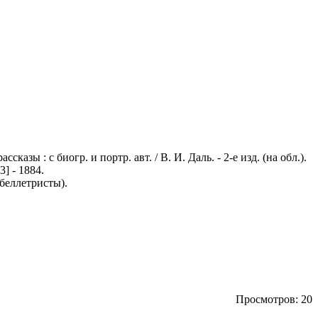
казы : с биогр. и портр. авт. / В. И. Даль. - 2-е изд. (на обл.).
] - 1884.
 беллетристы).
.
Просмотров: 20