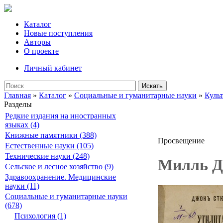
Каталог
Новые поступления
Авторы
О проекте
Личный кабинет
Искать
Главная
»
Каталог
»
Социальные и гуманитарные науки
»
Куль
Разделы
Редкие издания на иностранных
языках (4)
Книжные памятники (388)
Просвещение
Естественные науки (105)
Технические науки (248)
Милль Д.
Сельское и лесное хозяйство (9)
Здравоохранение. Медицинские
науки (11)
Социальные и гуманитарные науки
(678)
Психология (1)