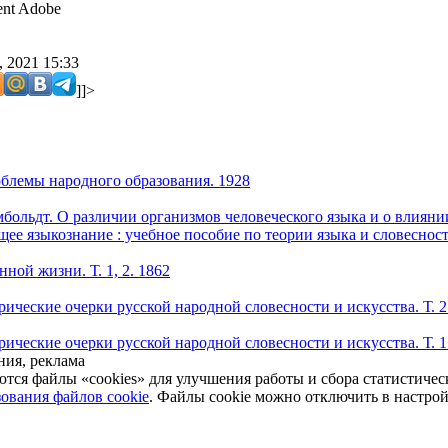
nt Adobe
 2021 15:33
]]>
блемы народного образования. 1928
больдт. О различии организмов человеческого языка и о влиянии
щее языкознание : учебное пособие по теории языка и словеснос
ной жизни. Т. 1, 2. 1862
ические очерки русской народной словесности и искусства. Т. 2
ические очерки русской народной словесности и искусства. Т. 1 
ния, реклама
ются файлы «cookies» для улучшения работы и сбора статистиче
ования файлов cookie
. Файлы cookie можно отключить в настро