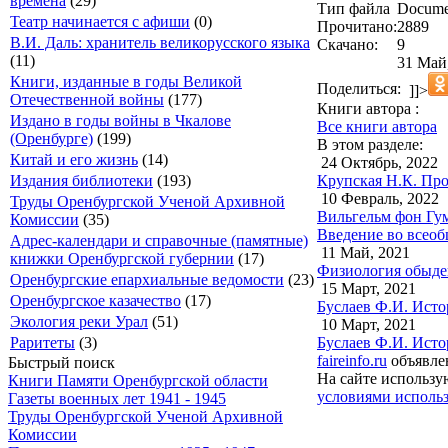
времена
(29)
Тип файла
Docume
Театр начинается с афиши
(0)
Прочитано:
2889
В.И. Даль: хранитель великорусского языка
Скачано:
9
(11)
31 Май,
Книги, изданные в годы Великой
Поделиться:
]]>
Отечественной войны
(177)
Книги автора :
Издано в годы войны в Чкалове
Все книги автора
(Оренбурге)
(199)
В этом разделе:
Китай и его жизнь
(14)
24 Октябрь, 2022
Крупская Н.К. Про
Издания библиотеки
(193)
10 Февраль, 2022
Труды Оренбургской Ученой Архивной
Вильгельм фон Гум
Комиссии
(35)
Введение во всеоб
Адрес-календари и справочные (памятные)
11 Май, 2021
книжки Оренбургской губернии
(17)
Физиология обыден
Оренбургские епархиальные ведомости
(23)
15 Март, 2021
Оренбургское казачество
(17)
Буслаев Ф.И. Истор
Экология реки Урал
(51)
10 Март, 2021
Буслаев Ф.И. Истор
Раритеты
(3)
faireinfo.ru
объявле
Быстрый поиск
На сайте использу
Книги Памяти Оренбургской области
условиями использ
Газеты военных лет 1941 - 1945
Труды Оренбургской Ученой Архивной
Комиссии