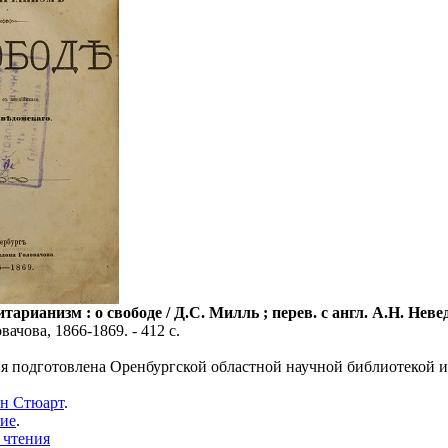
арианизм : о свободе / Д.С. Милль ; перев. с англ. А.Н. Неве
вачова, 1866-1869. - 412 с.
я подготовлена Оренбургской областной научной библиотекой и
н Стюарт
.
ие
.
 чтения