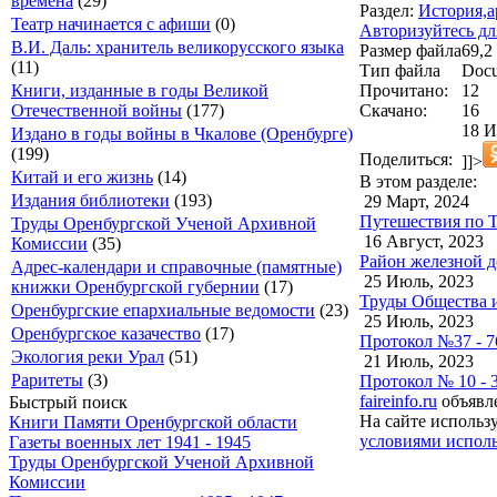
времена
(29)
Раздел:
История,а
Театр начинается с афиши
(0)
Авторизуйтесь дл
В.И. Даль: хранитель великорусского языка
Размер файла
69,2
(11)
Тип файла
Docu
Прочитано:
12
Книги, изданные в годы Великой
Скачано:
16
Отечественной войны
(177)
18 И
Издано в годы войны в Чкалове (Оренбурге)
(199)
Поделиться:
]]>
Китай и его жизнь
(14)
В этом разделе:
Издания библиотеки
(193)
29 Март, 2024
Путешествия по Т
Труды Оренбургской Ученой Архивной
16 Август, 2023
Комиссии
(35)
Район железной д
Адрес-календари и справочные (памятные)
25 Июль, 2023
книжки Оренбургской губернии
(17)
Труды Общества и
Оренбургские епархиальные ведомости
(23)
25 Июль, 2023
Оренбургское казачество
(17)
Протокол №37 - 7
Экология реки Урал
(51)
21 Июль, 2023
Раритеты
(3)
Протокол № 10 - 
faireinfo.ru
объявле
Быстрый поиск
На сайте использ
Книги Памяти Оренбургской области
условиями исполь
Газеты военных лет 1941 - 1945
Труды Оренбургской Ученой Архивной
Комиссии