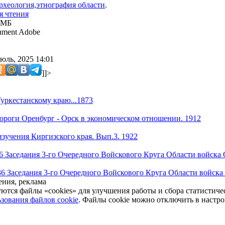
рхеология,этнография области
.
я чтения
 МБ
ment Adobe
юль, 2025 14:01
]]>
уркестанскому краю...1873
ороги Оренбург - Орск в экономическом отношении. 1912
зучения Киргизского края. Вып.3. 1922
6 Заседания 3-го Очередного Войскового Круга Области войска 
36 Заседания 3-го Очередного Войскового Круга Области войска
ния, реклама
уются файлы «cookies» для улучшения работы и сбора статистич
зования файлов cookie
. Файлы cookie можно отключить в настро