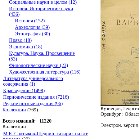
Социальные науки в целом (12)
История. Исторические науки
(436)
История (152)
Археология (39)
Этнография (30)
Право (18)
Экономика (18)
Культура. Наука. Просвещение
(53)
Филологические науки (23)
Художественная литература (116)
Литература универсального
содержания (1)
Краеведение (1498)
Периодические издания (7216)
Редкие нотные издания (96)
Кузнецов, Георгий
Коллекции
(769)
Оренбург : Област
Всего изданий: 11220
Электрон. версия 
Коллекции
М.Е. Салтыков-Щедрин: сатирик на все