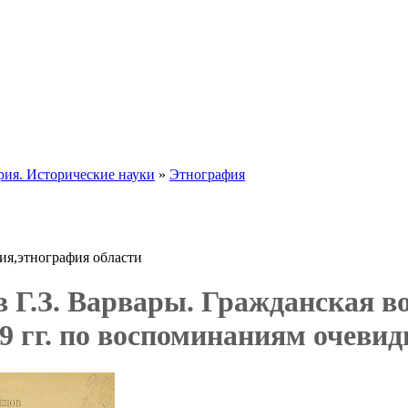
рия. Исторические науки
»
Этнография
ия,этнография области
в Г.З. Варвары. Гражданская в
9 гг. по воспоминаниям очевид