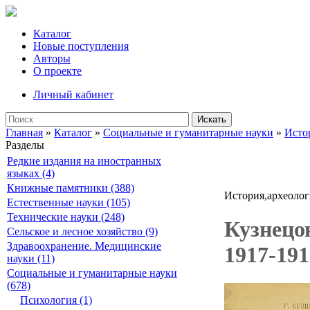
Каталог
Новые поступления
Авторы
О проекте
Личный кабинет
Искать
Главная
»
Каталог
»
Социальные и гуманитарные науки
»
Исто
Разделы
Редкие издания на иностранных
языках (4)
Книжные памятники (388)
История,археолог
Естественные науки (105)
Технические науки (248)
Кузнецо
Сельское и лесное хозяйство (9)
Здравоохранение. Медицинские
1917-191
науки (11)
Социальные и гуманитарные науки
(678)
Психология (1)