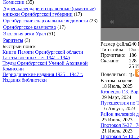
Комиссии
(35)
Адрес-календари и справочные (памятные)
книжки Оренбургской губернии
(17)
Оренбургские епархиальные ведомости
(23)
Оренбургское казачество
(17)
Экология реки Урал
(51)
Раритеты
(3)
Размер файла
240
Быстрый поиск
Тип файла
Docu
Книги Памяти Оренбургской области
Прочитано:
186
Газеты военных лет 1941 - 1945
Скачано:
228
Труды Оренбургской Ученой Архивной
25 И
Комиссии
Поделиться:
Периодические издания 1925 - 1947 г.
]]>
Издания библиотеки
В этом разделе:
18 Июль, 2025
Кузнецов Г.З. Ва
29 Март, 2024
Путешествия по Т
16 Август, 2023
Район железной д
25 Июль, 2023
Протокол №37 - 7
21 Июль, 2023
Протокол № 10 - 