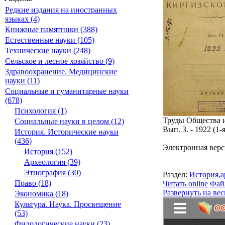
Редкие издания на иностранных
языках (4)
Книжные памятники (388)
Естественные науки (105)
Технические науки (248)
Сельское и лесное хозяйство (9)
Здравоохранение. Медицинские
науки (11)
Социальные и гуманитарные науки
(678)
Психология (1)
Труды Общества и
Социальные науки в целом (12)
Вып. 3. - 1922 (1
История. Исторические науки
(436)
Электронная верс
История (152)
Археология (39)
Этнография (30)
Раздел:
История,а
Право (18)
Читать online
Фай
Развернуть на вес
Экономика (18)
Культура. Наука. Просвещение
(53)
Филологические науки (23)