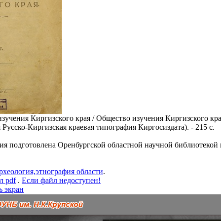
зучения Киргизского края / Общество изучения Киргизского края.
-я Русско-Киргизская краевая типография Киргосиздата). - 215 с.
ия подготовлена Оренбургской областной научной библиотекой 
рхеология,этнография области
.
л pdf
.
Если файл недоступен!
ь экран