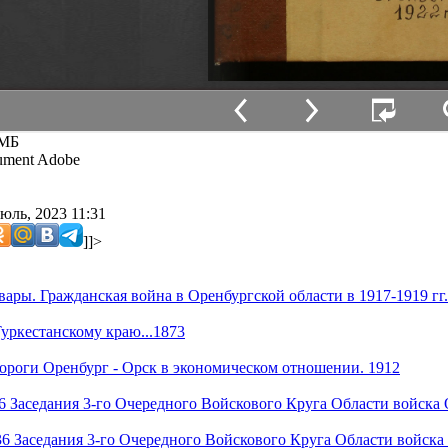
 МБ
ment Adobe
юль, 2023 11:31
]]>
рвары. Гражданская война в Оренбургской области в 1917-1919 г
уркестанскому краю...1873
ороги Оренбург - Орск в экономическом отношении. 1912
6 Заседания 3-го Очередного Войскового Круга Области войска 
36 Заседания 3-го Очередного Войскового Круга Области войска