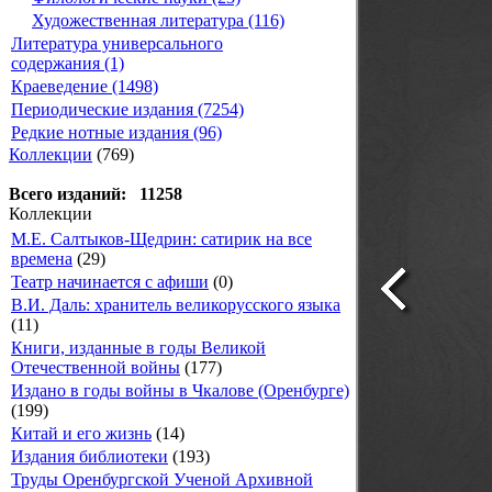
Художественная литература (116)
Литература универсального
содержания (1)
Краеведение (1498)
Периодические издания (7254)
Редкие нотные издания (96)
Коллекции
(769)
Всего изданий: 11258
Коллекции
М.Е. Салтыков-Щедрин: сатирик на все
времена
(29)
Театр начинается с афиши
(0)
В.И. Даль: хранитель великорусского языка
(11)
Книги, изданные в годы Великой
Отечественной войны
(177)
Издано в годы войны в Чкалове (Оренбурге)
(199)
Китай и его жизнь
(14)
Издания библиотеки
(193)
Труды Оренбургской Ученой Архивной