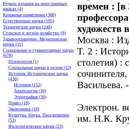
времен : [в
Редкие издания на иностранных
языках (4)
профессора
Книжные памятники (388)
Естественные науки (105)
художеств 
Технические науки (248)
Сельское и лесное хозяйство (9)
Москва : Изд
Здравоохранение. Медицинские
науки (11)
Т. 2 : Истор
Социальные и гуманитарные науки
(678)
столетия) :
Психология (1)
Социальные науки в целом (12)
сочинителя,
История. Исторические науки
(436)
Васильева. -
История (152)
Археология (39)
Этнография (30)
Право (18)
Электрон. в
Экономика (18)
Культура. Наука. Просвещение
им. Н.К. Кр
(53)
Филологические науки (23)