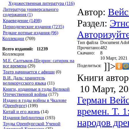
Художественная литература (116)
Автор:
Вейс
Литература универсального
содержания (1)
Раздел:
Этн
Краеведение (1498)
Периодические издания (7235)
Авторизуйте
Редкие нотные издания (96)
Коллекции
(769)
Тип файла
Document Ado
Прочитано:
482
Всего изданий: 11239
Скачано:
8
Коллекции
10 Март, 2021 
М.Е. Салтыков-Щедрин: сатирик на
]]>
Поделиться:
все времена
(29)
Театр начинается с афиши
(0)
Книги автор
В.И. Даль: хранитель
великорусского языка
(11)
10 Март, 20
Книги, изданные в годы Великой
Отечественной войны
(177)
Герман Вейс
Издано в годы войны в Чкалове
(Оренбурге)
(199)
времен. Т. 
Китай и его жизнь
(14)
Издания библиотеки
(193)
народов дре
Труды Оренбургской Ученой
Архивной Комиссии
(35)