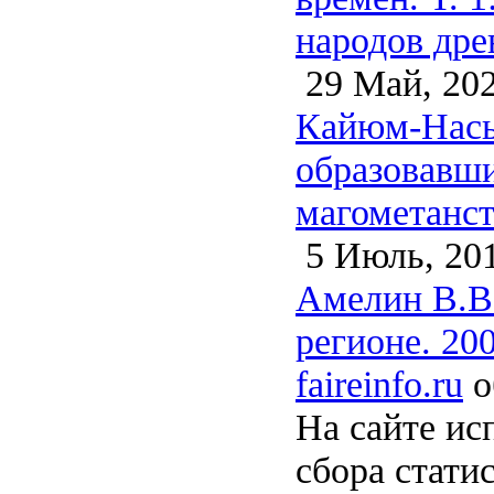
народов дре
29 Май, 20
Кайюм-Насыр
образовавши
магометанст
5 Июль, 20
Амелин В.В.
регионе. 20
faireinfo.ru
о
На сайте ис
сбора стати