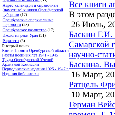
Все книги а
Адрес-календари и справочные
(памятные) книжки Оренбургской
В этом разд
губернии
(17)
Оренбургские епархиальные
26 Июль, 2
ведомости
(23)
Оренбургское казачество
(17)
Баскин Г.И.
Экология реки Урал
(51)
Раритеты
(3)
Самарской г
Быстрый поиск
Книги Памяти Оренбургской области
научно-стат
Газеты военных лет 1941 - 1945
Труды Оренбургской Ученой
Баскина. Вы
Архивной Комиссии
Периодические издания 1925 - 1947 г.
16 Март, 20
Издания библиотеки
Ратцель Фри
10 Март, 20
Герман Вейс
времен. Т. 