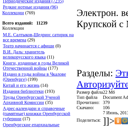
Периодические издания (7235)
Редкие нотные издания (96)
Электрон. ве
Коллекции
(769)
Крупской с 
Всего изданий: 11239
Коллекции
М.Е. Салтыков-Щедрин: сатирик на
все времена
(29)
Театр начинается с афиши
(0)
В.И. Даль: хранитель
великорусского языка
(11)
Книги, изданные в годы Великой
Отечественной войны
(177)
Разделы:
Эт
Издано в годы войны в Чкалове
(Оренбурге)
(199)
Авторизуйте
Китай и его жизнь
(14)
Издания библиотеки
(193)
Размер файла
22 Мб
Тип файла
Document Ad
Труды Оренбургской Ученой
Прочитано:
379
Архивной Комиссии
(35)
Скачано:
106
Адрес-календари и справочные
7 Июнь, 2013
(памятные) книжки Оренбургской
]]>
губернии
(17)
Поделиться:
Оренбургские епархиальные