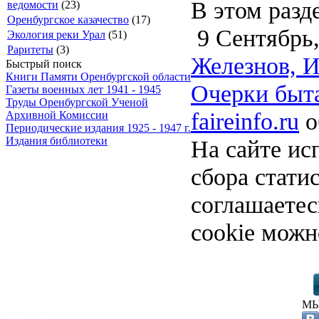
В этом разд
ведомости
(23)
Оренбургское казачество
(17)
9 Сентябрь,
Экология реки Урал
(51)
Раритеты
(3)
Железнов, И
Быстрый поиск
Книги Памяти Оренбургской области
Очерки быта
Газеты военных лет 1941 - 1945
Труды Оренбургской Ученой
faireinfo.ru
о
Архивной Комиссии
Периодические издания 1925 - 1947 г.
Издания библиотеки
На сайте ис
сбора стати
соглашаете
cookie можн
МЫ