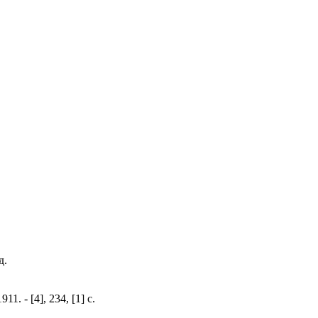
д.
 - [4], 234, [1] с.