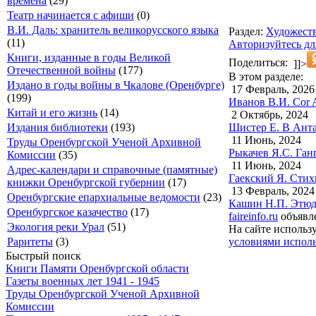
времена
(29)
Театр начинается с афиши
(0)
В.И. Даль: хранитель великорусского языка
Раздел:
Художеств
(11)
Авторизуйтесь дл
Книги, изданные в годы Великой
Поделиться:
]]>
Отечественной войны
(177)
В этом разделе:
Издано в годы войны в Чкалове (Оренбурге)
17 Февраль, 2026
(199)
Иванов В.И. Cor A
Китай и его жизнь
(14)
2 Октябрь, 2024
Шистер Е. В Анта
Издания библиотеки
(193)
11 Июнь, 2024
Труды Оренбургской Ученой Архивной
Рыкачев Я.С. Ганг
Комиссии
(35)
11 Июнь, 2024
Адрес-календари и справочные (памятные)
Гаекский Я. Стих
книжки Оренбургской губернии
(17)
13 Февраль, 2024
Оренбургские епархиальные ведомости
(23)
Кашин Н.П. Этюды
Оренбургское казачество
(17)
faireinfo.ru
объявле
Экология реки Урал
(51)
На сайте использ
условиями исполь
Раритеты
(3)
Быстрый поиск
Книги Памяти Оренбургской области
Газеты военных лет 1941 - 1945
Труды Оренбургской Ученой Архивной
Комиссии