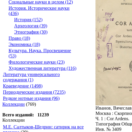
Социальные науки в целом (12)
История. Исторические науки
(436)
История (152)
Археология (39)
Этнография (30)
Право (18)
Экономика (18)
Культура. Наука. Просвещение
(53)
Филологические науки (23)
Художественная литература (116)
Литература универсального
содержания (1)
Краеведение (1498)
Периодические издания (7235)
Редкие нотные издания (96)
Коллекции
(769)
Иванов, Вячеслав 
Москва : Скорпион
Всего изданий: 11239
Ч. 1 : Cor Ardens.
Коллекции
Типография Общест
М.Е. Салтыков-Щедрин: сатирик на все
Инв. № 3409