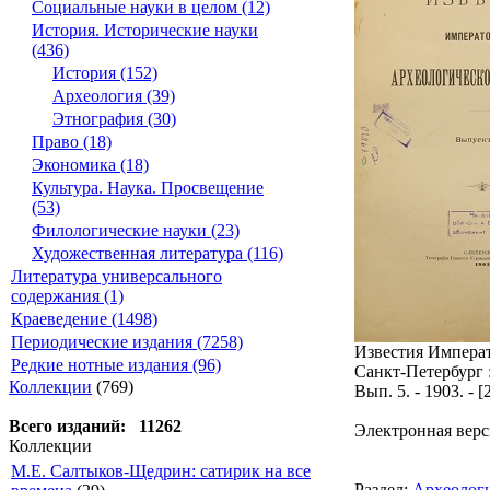
Социальные науки в целом (12)
История. Исторические науки
(436)
История (152)
Археология (39)
Этнография (30)
Право (18)
Экономика (18)
Культура. Наука. Просвещение
(53)
Филологические науки (23)
Художественная литература (116)
Литература универсального
содержания (1)
Краеведение (1498)
Периодические издания (7258)
Известия Императ
Редкие нотные издания (96)
Санкт-Петербург 
Коллекции
(769)
Вып. 5. - 1903. - [2
Всего изданий: 11262
Электронная верс
Коллекции
М.Е. Салтыков-Щедрин: сатирик на все
Раздел:
Археолог