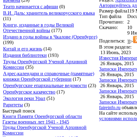
времена
(29)
Авторизуйтесь дл
Театр начинается с афиши
(0)
Размер файла
119
В.И. Даль: хранитель великорусского языка
Тип файла
Docu
(11)
Прочитано:
2
Книги, изданные в годы Великой
Скачано:
10
Отечественной войны
(177)
9 Ию
Издано в годы войны в Чкалове (Оренбурге)
Поделиться:
]]>
(199)
В этом разделе:
Китай и его жизнь
(14)
13 Июнь, 2023
Издания библиотеки
(193)
Известия Императ
Труды Оренбургской Ученой Архивной
26 Январь, 2015
Комиссии
(35)
Записки Император
Адрес-календари и справочные (памятные)
26 Январь, 2015
книжки Оренбургской губернии
(17)
Записки Император
26 Январь, 2015
Оренбургские епархиальные ведомости
(23)
Записки Император
Оренбургское казачество
(17)
26 Январь, 2015
Экология реки Урал
(51)
Записки Император
Раритеты
(3)
faireinfo.ru
объявле
Быстрый поиск
На сайте использ
Книги Памяти Оренбургской области
условиями исполь
Газеты военных лет 1941 - 1945
Труды Оренбургской Ученой Архивной
Комиссии