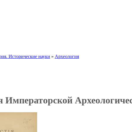
рия. Исторические науки
»
Археология
я Императорской Археологическ