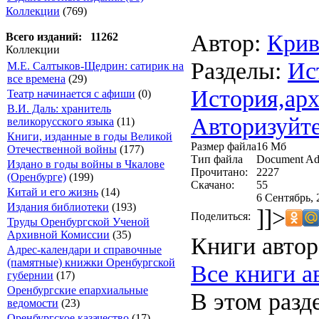
Коллекции
(769)
Автор:
Крив
Всего изданий: 11262
Коллекции
Разделы:
Ис
М.Е. Салтыков-Щедрин: сатирик на
все времена
(29)
История,арх
Театр начинается с афиши
(0)
В.И. Даль: хранитель
Авторизуйте
великорусского языка
(11)
Книги, изданные в годы Великой
Размер файла
16 Мб
Отечественной войны
(177)
Тип файла
Document Ad
Издано в годы войны в Чкалове
Прочитано:
2227
(Оренбурге)
(199)
Скачано:
55
Китай и его жизнь
(14)
6 Сентябрь, 
Издания библиотеки
(193)
]]>
Поделиться:
Труды Оренбургской Ученой
Архивной Комиссии
(35)
Книги автор
Адрес-календари и справочные
(памятные) книжки Оренбургской
Все книги а
губернии
(17)
Оренбургские епархиальные
В этом разд
ведомости
(23)
Оренбургское казачество
(17)