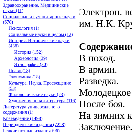
Здравоохранение. Медицинские
Электрон. в
науки (11)
Социальные и гуманитарные науки
им. Н.К. Кр
(678)
Психология (1)
Социальные науки в целом (12)
История. Исторические науки
Содержани
(436)
История (152)
В поход.
Археология (39)
Этнография (30)
В армии.
Право (18)
Экономика (18)
Разведка.
Культура. Наука. Просвещение
(53)
Молодецкое 
Филологические науки (23)
После боя.
Художественная литература (116)
Литература универсального
На зимних к
содержания (1)
Краеведение (1498)
Заключение
Периодические издания (7258)
Редкие нотные издания (96)