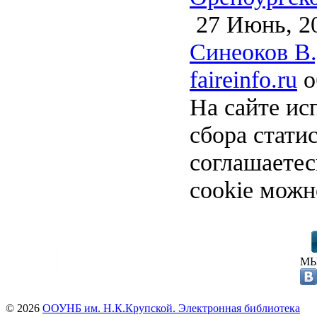
27 Июнь, 2
Синеоков В.
faireinfo.ru
о
На сайте ис
сбора стати
соглашаете
cookie можн
МЫ
© 2026
ООУНБ им. Н.К.Крупской. Электронная библиотека