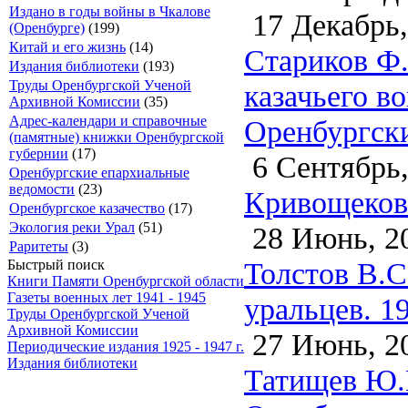
Издано в годы войны в Чкалове
17 Декабрь,
(Оренбурге)
(199)
Китай и его жизнь
(14)
Стариков Ф.
Издания библиотеки
(193)
Труды Оренбургской Ученой
казачьего в
Архивной Комиссии
(35)
Адрес-календари и справочные
Оренбургски
(памятные) книжки Оренбургской
губернии
(17)
6 Сентябрь,
Оренбургские епархиальные
ведомости
(23)
Кривощеков
Оренбургское казачество
(17)
Экология реки Урал
(51)
28 Июнь, 2
Раритеты
(3)
Толстов В.С
Быстрый поиск
Книги Памяти Оренбургской области
Газеты военных лет 1941 - 1945
уральцев. 1
Труды Оренбургской Ученой
Архивной Комиссии
27 Июнь, 2
Периодические издания 1925 - 1947 г.
Издания библиотеки
Татищев Ю.