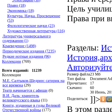
Этнография (30)
Право (18)
Цель учили
Экономика (18)
Права при в
Культура. Наука. Просвещение
(53)
Филологические науки (23)
Художественная литература (116)
Литература универсального
содержания (1)
Разделы:
Ис
Краеведение (1498)
Периодические издания (7235)
История,арх
Редкие нотные издания (96)
Коллекции
(769)
Авторизуйте
Всего изданий: 11239
Размер файла
23 Мб
Коллекции
Тип файла
Document Ad
М.Е. Салтыков-Щедрин: сатирик на
Прочитано:
17
все времена
(29)
Скачано:
60
Театр начинается с афиши
(0)
30 Июнь, 20
В.И. Даль: хранитель
]]>
Поделиться:
великорусского языка
(11)
Книги, изданные в годы Великой
В этом разд
Отечественной войны
(177)