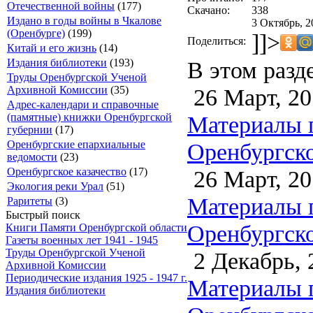
Отечественной войны
(177)
Скачано:
338
Издано в годы войны в Чкалове
3 Октябрь, 2
(Оренбурге)
(199)
]]>
Поделиться:
Китай и его жизнь
(14)
В этом разд
Издания библиотеки
(193)
Труды Оренбургской Ученой
26 Март, 20
Архивной Комиссии
(35)
Адрес-календари и справочные
Материалы 
(памятные) книжки Оренбургской
губернии
(17)
Оренбургско
Оренбургские епархиальные
ведомости
(23)
26 Март, 20
Оренбургское казачество
(17)
Экология реки Урал
(51)
Материалы 
Раритеты
(3)
Быстрый поиск
Оренбургско
Книги Памяти Оренбургской области
Газеты военных лет 1941 - 1945
Труды Оренбургской Ученой
2 Декабрь, 
Архивной Комиссии
Периодические издания 1925 - 1947 г.
Материалы 
Издания библиотеки