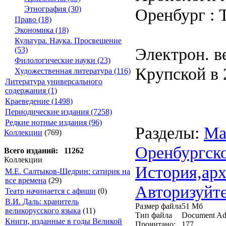
Этнография (30)
Оренбург : 
Право (18)
Экономика (18)
Культура. Наука. Просвещение
Электрон. ве
(53)
Филологические науки (23)
Крупской в 2
Художественная литература (116)
Литература универсального
содержания (1)
Краеведение (1498)
Периодические издания (7258)
Редкие нотные издания (96)
Разделы:
Ма
Коллекции
(769)
Оренбургско
Всего изданий: 11262
Коллекции
История,арх
М.Е. Салтыков-Щедрин: сатирик на
все времена
(29)
Авторизуйте
Театр начинается с афиши
(0)
В.И. Даль: хранитель
Размер файла
51 Мб
великорусского языка
(11)
Тип файла
Document Ad
Книги, изданные в годы Великой
Прочитано:
177