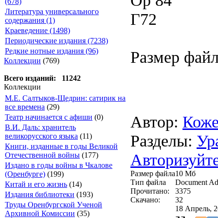
(678)
Литература универсального
Г72
содержания (1)
Краеведение (1498)
Периодические издания (7238)
Редкие нотные издания (96)
Размер файл
Коллекции
(769)
Всего изданий: 11242
Коллекции
М.Е. Салтыков-Щедрин: сатирик на
все времена
(29)
Автор:
Коже
Театр начинается с афиши
(0)
В.И. Даль: хранитель
Разделы:
Ур
великорусского языка
(11)
Книги, изданные в годы Великой
Авторизуйте
Отечественной войны
(177)
Издано в годы войны в Чкалове
Размер файла
10 Mб
(Оренбурге)
(199)
Тип файла
Document Ad
Китай и его жизнь
(14)
Прочитано:
3375
Издания библиотеки
(193)
Скачано:
32
Труды Оренбургской Ученой
18 Апрель, 2
Архивной Комиссии
(35)