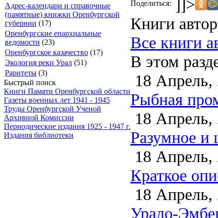
]]>
Поделиться:
Адрес-календари и справочные
(памятные) книжки Оренбургской
Книги автор
губернии
(17)
Оренбургские епархиальные
Все книги а
ведомости
(23)
Оренбургское казачество
(17)
В этом разд
Экология реки Урал
(51)
Раритеты
(3)
18 Апрель,
Быстрый поиск
Книги Памяти Оренбургской области
Рыбная про
Газеты военных лет 1941 - 1945
Труды Оренбургской Ученой
18 Апрель,
Архивной Комиссии
Периодические издания 1925 - 1947 г.
Разумное и 
Издания библиотеки
18 Апрель,
Краткое опи
18 Апрель,
Урало-Эмбе