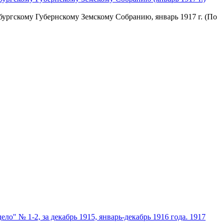
ургскому Губернскому Земскому Собранию, январь 1917 г. (По
о" № 1-2, за декабрь 1915, январь-декабрь 1916 года. 1917