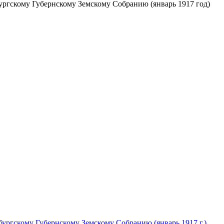
ургскому Губернскому Земскому Собранию (январь 1917 год)
ургскому Губернскому Земскому Собранию (январь 1917 г.)