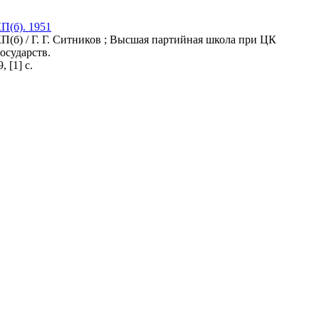
П(б). 1951
(б) / Г. Г. Ситников ; Высшая партийная школа при ЦК
осударств.
 [1] с.