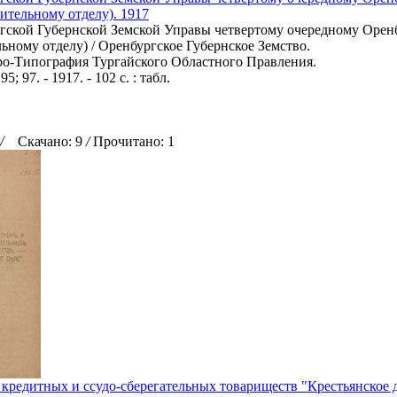
ительному отделу). 1917
ской Губернской Земской Управы четвертому очередному Оренб
ьному отделу) / Оренбургское Губернское Земство.
ро-Типография Тургайского Областного Правления.
95; 97. - 1917. - 102 с. : табл.
/
Скачано: 9
/
Прочитано: 1
кредитных и ссудо-сберегательных товариществ "Крестьянское дел