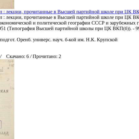
ал : лекции, прочитанные в Высшей партийной школе при ЦК ВК
ал : лекции, прочитанные в Высшей партийной школе при ЦК ВКП
экономической и политической географии СССР и зарубежных г
 1951 (Типография Высшей партийной школы при ЦК ВКП(б)). - 99,
подгот. Оренб. универс. науч. б-кой им. Н.К. Крупской
/
Скачано: 6
/
Прочитано: 2