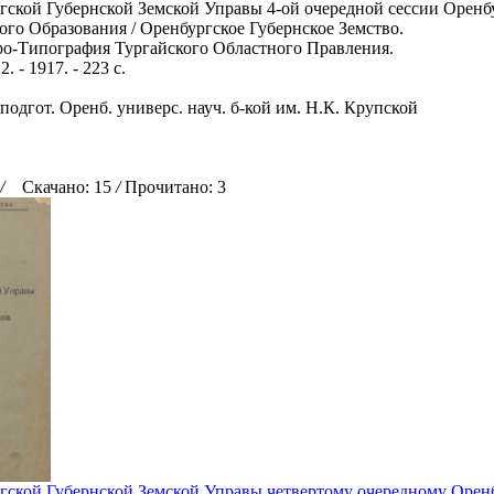
ской Губернской Земской Управы 4-ой очередной сессии Оренб
ого Образования / Оренбургское Губернское Земство.
ро-Типография Тургайского Областного Правления.
2. - 1917. - 223 с.
подгот. Оренб. универс. науч. б-кой им. Н.К. Крупской
/
Скачано: 15
/
Прочитано: 3
ской Губернской Земской Управы четвертому очередному Оренб