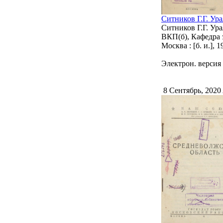
Ситников Г.Г. Ур
Ситников Г.Г. Ур
ВКП(б), Кафедра 
Москва : [б. и.],
Электрон. версия 
8 Сентябрь, 2020