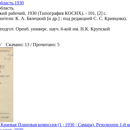
бласть.1930
бласть.
кий рабочий, 1930 (Типография КОСНХ). - 101, [2] с.
вители: К. А. Бялецкий [и др.] ; под редакцией С. С. Кривцова).
подгот. Оренб. универс. науч. б-кой им. Н.К. Крупской
/
Скачано: 13
/
Прочитано: 5
Краевая Плановая комиссия (1 ; 1930 ; Самара). Резолюции 1-й
 края. 1930