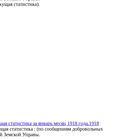
кущая статистика).
щая статистика за январь месяц 1918 года.1918
кущая статистика : (по сообщениям добровольных
й Земской Управы.