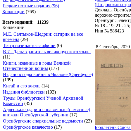
(По дорожно-стро
Редкие нотные издания (96)
Доклады Оренбург
Коллекции
(769)
дорожно-строител
Оренбург : Элект
Всего изданий: 11239
№ 18 - 19; 21 - 25; 
Коллекции
Инв № 586423
М.Е. Салтыков-Щедрин: сатирик на все
времена
(29)
Театр начинается с афиши
(0)
8 Сентябрь, 2020
В.И. Даль: хранитель великорусского языка
(11)
Книги, изданные в годы Великой
Отечественной войны
(177)
Издано в годы войны в Чкалове (Оренбурге)
(199)
Китай и его жизнь
(14)
Издания библиотеки
(193)
Труды Оренбургской Ученой Архивной
Комиссии
(35)
Адрес-календари и справочные (памятные)
книжки Оренбургской губернии
(17)
Оренбургские епархиальные ведомости
(23)
Оренбургское казачество
(17)
Бюллетень Союза 