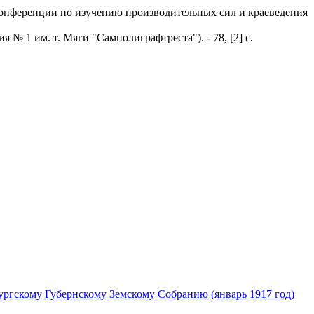
 конференции по изучению производительных сил и краеведения
№ 1 им. т. Мяги "Самполиграфтреста"). - 78, [2] с.
ургскому Губернскому Земскому Собранию (январь 1917 год)