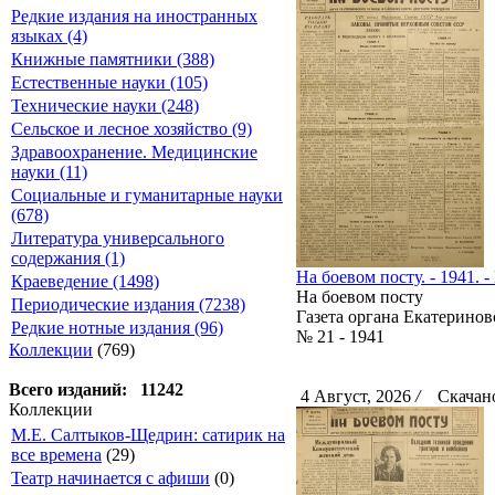
Редкие издания на иностранных
языках (4)
Книжные памятники (388)
Естественные науки (105)
Технические науки (248)
Сельское и лесное хозяйство (9)
Здравоохранение. Медицинские
науки (11)
Социальные и гуманитарные науки
(678)
Литература универсального
содержания (1)
На боевом посту. - 1941. -
Краеведение (1498)
На боевом посту
Периодические издания (7238)
Газета органа Екатерино
Редкие нотные издания (96)
№ 21 - 1941
Коллекции
(769)
Всего изданий: 11242
4 Август, 2026
/
Скачано
Коллекции
М.Е. Салтыков-Щедрин: сатирик на
все времена
(29)
Театр начинается с афиши
(0)