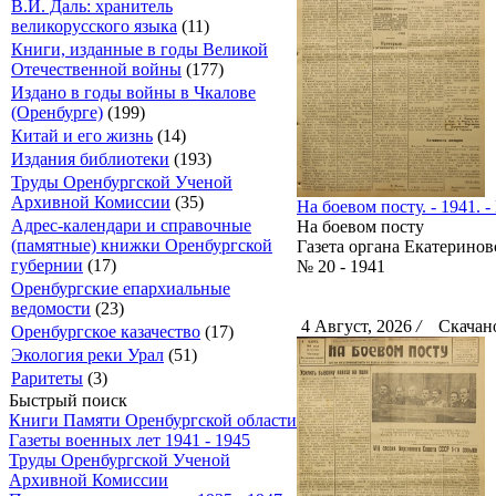
В.И. Даль: хранитель
великорусского языка
(11)
Книги, изданные в годы Великой
Отечественной войны
(177)
Издано в годы войны в Чкалове
(Оренбурге)
(199)
Китай и его жизнь
(14)
Издания библиотеки
(193)
Труды Оренбургской Ученой
Архивной Комиссии
(35)
На боевом посту. - 1941. -
Адрес-календари и справочные
На боевом посту
(памятные) книжки Оренбургской
Газета органа Екатерино
губернии
(17)
№ 20 - 1941
Оренбургские епархиальные
ведомости
(23)
4 Август, 2026
/
Скачано
Оренбургское казачество
(17)
Экология реки Урал
(51)
Раритеты
(3)
Быстрый поиск
Книги Памяти Оренбургской области
Газеты военных лет 1941 - 1945
Труды Оренбургской Ученой
Архивной Комиссии