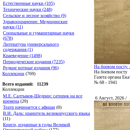
Естественные науки (105)
Технические науки (248)
Сельское и лесное хозяйство (9)
Здравоохранение. Медицинские
науки (11)
Социальные и гуманитарные науки
(678)
Литература универсального
содержания (1)
Краеведение (1498)
Периодические издания (7235)
На боевом посту. -
Редкие нотные издания (96)
На боевом посту
Коллекции
(769)
Газета органа Ек
№ 68 - 1941
Всего изданий: 11239
Коллекции
М.Е. Салтыков-Щедрин: сатирик на все
6 Август, 2026
/
С
времена
(29)
Театр начинается с афиши
(0)
В.И. Даль: хранитель великорусского языка
(11)
Книги, изданные в годы Великой
Отечественной войны
(177)