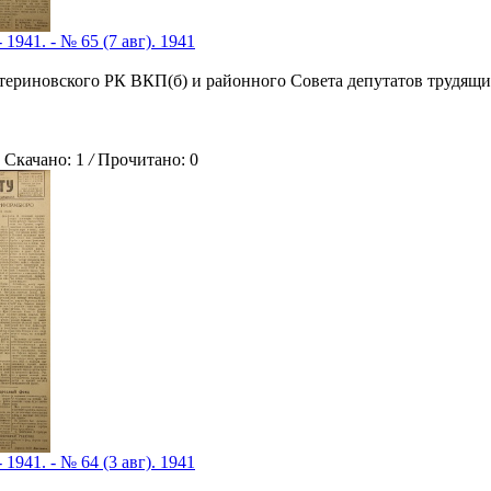
 1941. - № 65 (7 авг). 1941
атериновского РК ВКП(б) и районного Совета депутатов трудящи
качано: 1
/
Прочитано: 0
 1941. - № 64 (3 авг). 1941