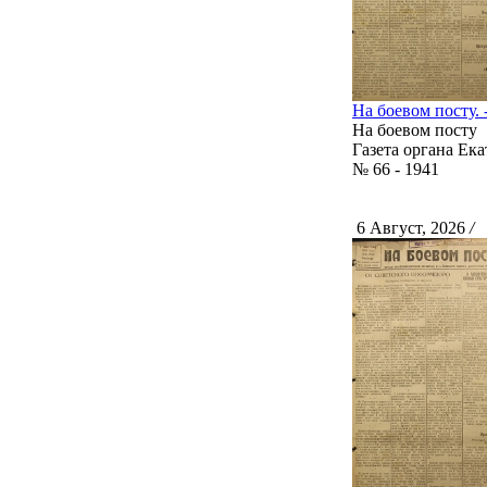
На боевом посту. -
На боевом посту
Газета органа Ек
№ 66 - 1941
6 Август, 2026
/
С