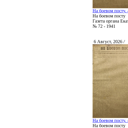
На боевом посту. -
На боевом посту
Газета органа Ек
№ 72 - 1941
6 Август, 2026
/
С
На боевом посту. -
На боевом посту