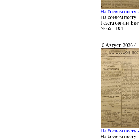
На боевом посту. -
На боевом посту
Газета органа Ек
№ 65 - 1941
6 Август, 2026
/
С
На боевом посту. -
На боевом посту