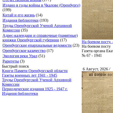
Издано в годы войны в Чкалове (Оренбурге)
(199)
Китай и его жизнь
(14)
Издания библиотеки
(193)
Труды Оренбургской Ученой Архивной
Комиссии
(35)
Адрес-календари и справочные (памятные)
книжки Оренбургской губернии
(17)
На боевом посту. -
Оренбургские епархиальные ведомости
(23)
На боевом посту
Оренбургское казачество
(17)
Газета органа Ек
№ 67 - 1941
Экология реки Урал
(51)
Раритеты
(3)
Быстрый поиск
6 Август, 2026
/
С
Книги Памяти Оренбургской области
Газеты военных лет 1941 - 1945
Труды Оренбургской Ученой Архивной
Комиссии
Периодические издания 1925 - 1947 г.
Издания библиотеки