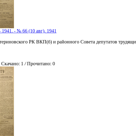
 1941. - № 66 (10 авг). 1941
атериновского РК ВКП(б) и районного Совета депутатов трудящи
качано: 1
/
Прочитано: 0