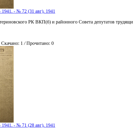
 1941. - № 72 (31 авг). 1941
атериновского РК ВКП(б) и районного Совета депутатов трудящи
качано: 1
/
Прочитано: 0
 1941. - № 71 (28 авг). 1941