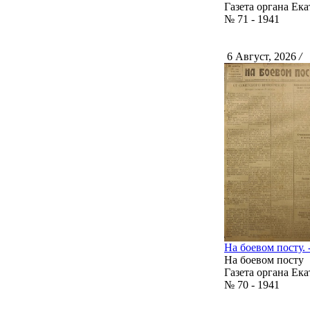
Газета органа Ек
№ 71 - 1941
6 Август, 2026
/
С
На боевом посту. -
На боевом посту
Газета органа Ек
№ 70 - 1941