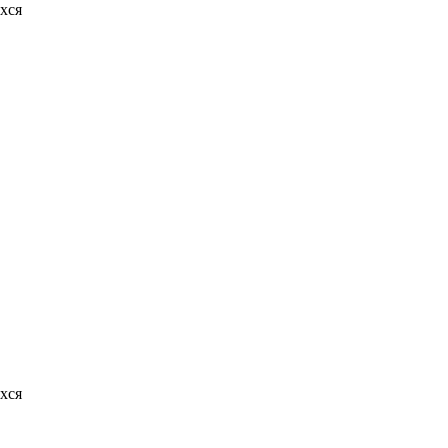
хся
хся