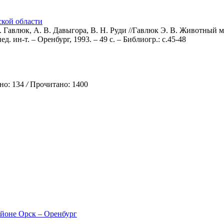
кой области
 Гавлюк, А. В. Давыгора, В. Н. Руди //Гавлюк Э. В. Животный м
д. ин-т. – Оренбург, 1993. – 49 с. – Библиогр.: с.45-48
о: 134
/
Прочитано: 1400
айоне Орск – Оренбург