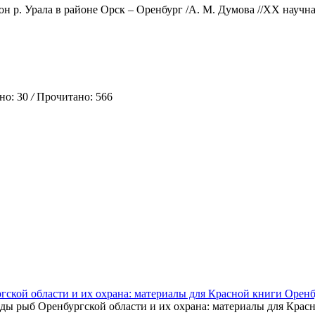
н р. Урала в районе Орск – Оренбург /А. М. Думова //ХХ научная 
о: 30
/
Прочитано: 566
гской области и их охрана: материалы для Красной книги Оренб
ды рыб Оренбургской области и их охрана: материалы для Красн