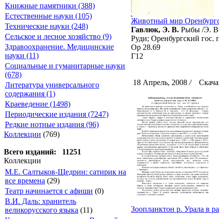
Книжные памятники (388)
Естественные науки (105)
Животный мир Оренбургс
Технические науки (248)
Гавлюк, Э. В.
Рыбы /Э. В.
Сельское и лесное хозяйство (9)
Руди; Оренбургский гос. пе
Здравоохранение. Медицинские
Ор 28.69
науки (11)
Г12
Социальные и гуманитарные науки
(678)
18 Апрель, 2008
/
Скачан
Литература универсального
содержания (1)
Краеведение (1498)
Периодические издания (7247)
Редкие нотные издания (96)
Коллекции
(769)
Всего изданий: 11251
Коллекции
М.Е. Салтыков-Щедрин: сатирик на
все времена
(29)
Театр начинается с афиши
(0)
В.И. Даль: хранитель
Зоопланктон р. Урала в р
великорусского языка
(11)