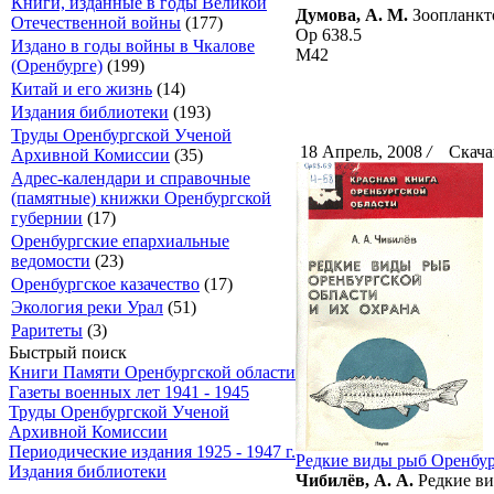
Книги, изданные в годы Великой
Думова, А. М.
Зоопланкто
Отечественной войны
(177)
Ор 638.5
Издано в годы войны в Чкалове
М42
(Оренбурге)
(199)
Китай и его жизнь
(14)
Издания библиотеки
(193)
Труды Оренбургской Ученой
18 Апрель, 2008
/
Скачан
Архивной Комиссии
(35)
Адрес-календари и справочные
(памятные) книжки Оренбургской
губернии
(17)
Оренбургские епархиальные
ведомости
(23)
Оренбургское казачество
(17)
Экология реки Урал
(51)
Раритеты
(3)
Быстрый поиск
Книги Памяти Оренбургской области
Газеты военных лет 1941 - 1945
Труды Оренбургской Ученой
Архивной Комиссии
Периодические издания 1925 - 1947 г.
Редкие виды рыб Оренбур
Издания библиотеки
Чибилёв, А. А.
Редкие ви