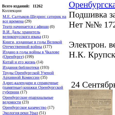
Оренбургска
Всего изданий: 11262
Коллекции
Подшивка за
М.Е. Салтыков-Щедрин: сатирик на
все времена
(29)
Нет №№ 172,
Театр начинается с афиши
(0)
В.И. Даль: хранитель
великорусского языка
(11)
Электрон. в
Книги, изданные в годы Великой
Отечественной войны
(177)
Н.К. Крупско
Издано в годы войны в Чкалове
(Оренбурге)
(199)
Китай и его жизнь
(14)
Издания библиотеки
(193)
Труды Оренбургской Ученой
Архивной Комиссии
(35)
24 Сентябр
Адрес-календари и справочные
(памятные) книжки Оренбургской
губернии
(17)
Оренбургские епархиальные
ведомости
(23)
Оренбургское казачество
(17)
Экология реки Урал
(51)