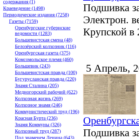
содержания (1)
Подшивка за
Краеведение (1498)
Периодические издания (7258)
Электрон. ве
Газеты (7159)
Оренбургские губернские
Крупской в 2
ведомости (1283)
Большевистская смена (48)
Белозёрский колхозник (116)
Оренбургская газета (375)
Комсомольское племя (460)
5 Апрель, 
Большевик (243)
Большевистская правда (100)
Бугурусланская правда (220)
Знамя Сталина (205)
Медногорский рабочий (622)
Колхозная жизнь (269)
Колхозное знамя (246)
Коммунистический труд (196)
Оренбургска
Красная Бурта (236)
Знамя Коммуны (326)
Подшивка за
Колхозный труд (287)
Под знаменем Ленина (643)