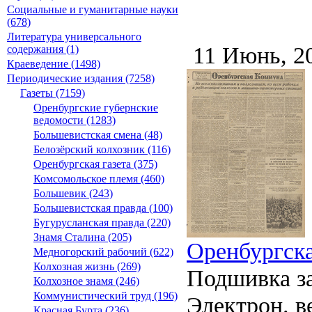
Социальные и гуманитарные науки
(678)
Литература универсального
11 Июнь, 2
содержания (1)
Краеведение (1498)
Периодические издания (7258)
Газеты (7159)
Оренбургские губернские
ведомости (1283)
Большевистская смена (48)
Белозёрский колхозник (116)
Оренбургская газета (375)
Комсомольское племя (460)
Большевик (243)
Большевистская правда (100)
Бугурусланская правда (220)
Знамя Сталина (205)
Оренбургска
Медногорский рабочий (622)
Колхозная жизнь (269)
Подшивка за
Колхозное знамя (246)
Коммунистический труд (196)
Электрон. ве
Красная Бурта (236)