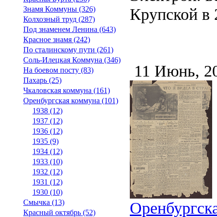
Знамя Коммуны (326)
Крупской в 2
Колхозный труд (287)
Под знаменем Ленина (643)
Красное знамя (242)
По сталинскому пути (261)
Соль-Илецкая Коммуна (346)
11 Июнь, 2
На боевом посту (83)
Пахарь (25)
Чкаловская коммуна (161)
Оренбургская коммуна (101)
1938 (12)
1937 (12)
1936 (12)
1935 (9)
1934 (12)
1933 (10)
1932 (12)
1931 (12)
1930 (10)
Смычка (13)
Оренбургска
Красный октябрь (52)