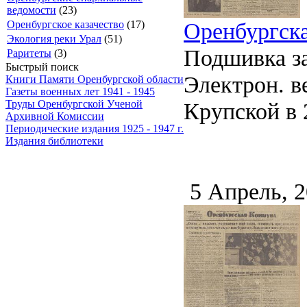
ведомости
(23)
Оренбургска
Оренбургское казачество
(17)
Экология реки Урал
(51)
Подшивка за
Раритеты
(3)
Быстрый поиск
Электрон. ве
Книги Памяти Оренбургской области
Газеты военных лет 1941 - 1945
Крупской в 2
Труды Оренбургской Ученой
Архивной Комиссии
Периодические издания 1925 - 1947 г.
Издания библиотеки
5 Апрель, 