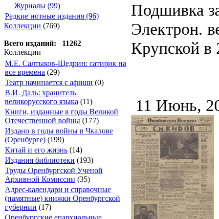
Подшивка за
Журналы (99)
Редкие нотные издания (96)
Электрон. ве
Коллекции
(769)
Крупской в 2
Всего изданий: 11262
Коллекции
М.Е. Салтыков-Щедрин: сатирик на
все времена
(29)
Театр начинается с афиши
(0)
В.И. Даль: хранитель
11 Июнь, 2
великорусского языка
(11)
Книги, изданные в годы Великой
Отечественной войны
(177)
Издано в годы войны в Чкалове
(Оренбурге)
(199)
Китай и его жизнь
(14)
Издания библиотеки
(193)
Труды Оренбургской Ученой
Архивной Комиссии
(35)
Адрес-календари и справочные
(памятные) книжки Оренбургской
губернии
(17)
Оренбургские епархиальные