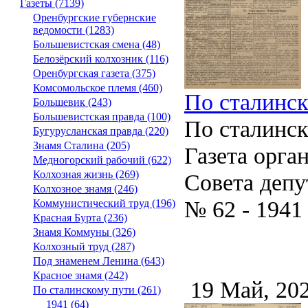
Газеты (7139)
Оренбургские губернские
ведомости (1283)
Большевистская смена (48)
Белозёрский колхозник (116)
Оренбургская газета (375)
Комсомольское племя (460)
По сталинско
Большевик (243)
Большевистская правда (100)
По сталинс
Бугурусланская правда (220)
Знамя Сталина (205)
Газета орга
Медногорский рабочий (622)
Колхозная жизнь (269)
Совета депу
Колхозное знамя (246)
№ 62 - 1941
Коммунистический труд (196)
Красная Бурта (236)
Знамя Коммуны (326)
Колхозный труд (287)
Под знаменем Ленина (643)
Красное знамя (242)
19 Май, 20
По сталинскому пути (261)
1941 (64)