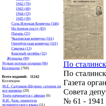
1942 (76)
1943 (49)
1944 (33)
1945 (39)
Соль-Илецкая Коммуна (346)
На боевом посту (83)
Пахарь (25)
Чкаловская коммуна (161)
Оренбургская коммуна (101)
Смычка (13)
Красный октябрь (32)
Журналы (99)
По сталинско
Редкие нотные издания (96)
Коллекции
(769)
По сталинс
Всего изданий: 11242
Газета орга
Коллекции
М.Е. Салтыков-Щедрин: сатирик на
Совета депу
все времена
(29)
Театр начинается с афиши
(0)
№ 61 - 1941
В.И. Даль: хранитель
великорусского языка
(11)