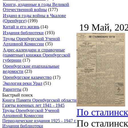
Книги, изданные в годы Великой
Отечественной войны
(177)
Издано в годы войны в Чкалове
(Оренбурге)
(199)
19 Май, 20
Китай и его жизнь
(14)
Издания библиотеки
(193)
Труды Оренбургской Ученой
Архивной Комиссии
(35)
Адрес-календари и справочные
(памятные) книжки Оренбургской
губернии
(17)
Оренбургские епархиальные
ведомости
(23)
Оренбургское казачество
(17)
Экология реки Урал
(51)
Раритеты
(3)
Быстрый поиск
Книги Памяти Оренбургской области
Газеты военных лет 1941 - 1945
По сталинско
Труды Оренбургской Ученой
Архивной Комиссии
По сталинс
Периодические издания 1925 - 1947 г.
Издания библиотеки