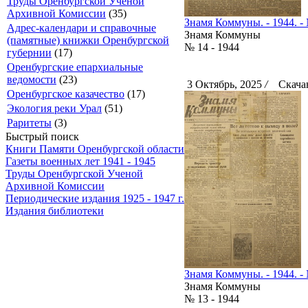
Труды Оренбургской Ученой
Архивной Комиссии
(35)
Знамя Коммуны. - 1944. - 
Адрес-календари и справочные
Знамя Коммуны
(памятные) книжки Оренбургской
№ 14 - 1944
губернии
(17)
Оренбургские епархиальные
ведомости
(23)
3 Октябрь, 2025
/
Скачан
Оренбургское казачество
(17)
Экология реки Урал
(51)
Раритеты
(3)
Быстрый поиск
Книги Памяти Оренбургской области
Газеты военных лет 1941 - 1945
Труды Оренбургской Ученой
Архивной Комиссии
Периодические издания 1925 - 1947 г.
Издания библиотеки
Знамя Коммуны. - 1944. - 
Знамя Коммуны
№ 13 - 1944