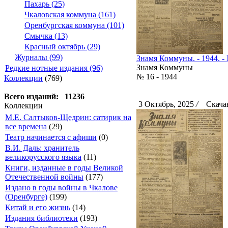
Пахарь (25)
Чкаловская коммуна (161)
Оренбургская коммуна (101)
Смычка (13)
Красный октябрь (29)
Журналы (99)
Знамя Коммуны. - 1944. - 
Знамя Коммуны
Редкие нотные издания (96)
№ 16 - 1944
Коллекции
(769)
Всего изданий: 11236
3 Октябрь, 2025
/
Скачан
Коллекции
М.Е. Салтыков-Щедрин: сатирик на
все времена
(29)
Театр начинается с афиши
(0)
В.И. Даль: хранитель
великорусского языка
(11)
Книги, изданные в годы Великой
Отечественной войны
(177)
Издано в годы войны в Чкалове
(Оренбурге)
(199)
Китай и его жизнь
(14)
Издания библиотеки
(193)