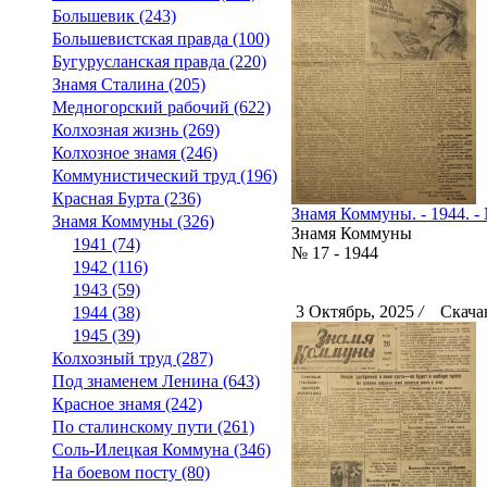
Большевик (243)
Большевистская правда (100)
Бугурусланская правда (220)
Знамя Сталина (205)
Медногорский рабочий (622)
Колхозная жизнь (269)
Колхозное знамя (246)
Коммунистический труд (196)
Красная Бурта (236)
Знамя Коммуны. - 1944. - 
Знамя Коммуны (326)
Знамя Коммуны
1941 (74)
№ 17 - 1944
1942 (116)
1943 (59)
3 Октябрь, 2025
/
Скачан
1944 (38)
1945 (39)
Колхозный труд (287)
Под знаменем Ленина (643)
Красное знамя (242)
По сталинскому пути (261)
Соль-Илецкая Коммуна (346)
На боевом посту (80)