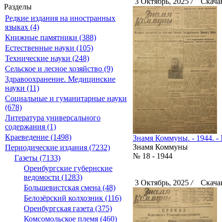
3 Октябрь, 2025
/
Скачан
Разделы
Редкие издания на иностранных
языках (4)
Книжные памятники (388)
Естественные науки (105)
Технические науки (248)
Сельское и лесное хозяйство (9)
Здравоохранение. Медицинские
науки (11)
Социальные и гуманитарные науки
(678)
Литература универсального
содержания (1)
Краеведение (1498)
Знамя Коммуны. - 1944. - 
Знамя Коммуны
Периодические издания (7232)
№ 18 - 1944
Газеты (7133)
Оренбургские губернские
ведомости (1283)
3 Октябрь, 2025
/
Скачан
Большевистская смена (48)
Белозёрский колхозник (116)
Оренбургская газета (375)
Комсомольское племя (460)