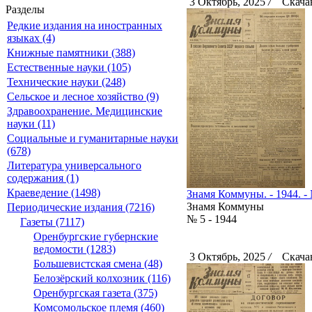
3 Октябрь, 2025
/
Скачан
Разделы
Редкие издания на иностранных
языках (4)
Книжные памятники (388)
Естественные науки (105)
Технические науки (248)
Сельское и лесное хозяйство (9)
Здравоохранение. Медицинские
науки (11)
Социальные и гуманитарные науки
(678)
Литература универсального
содержания (1)
Краеведение (1498)
Знамя Коммуны. - 1944. - 
Знамя Коммуны
Периодические издания (7216)
№ 5 - 1944
Газеты (7117)
Оренбургские губернские
ведомости (1283)
3 Октябрь, 2025
/
Скачан
Большевистская смена (48)
Белозёрский колхозник (116)
Оренбургская газета (375)
Комсомольское племя (460)