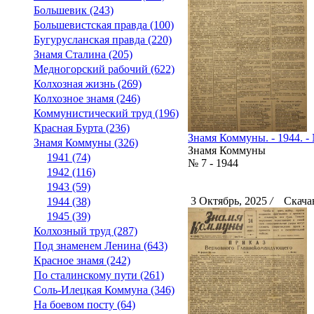
Большевик (243)
Большевистская правда (100)
Бугурусланская правда (220)
Знамя Сталина (205)
Медногорский рабочий (622)
Колхозная жизнь (269)
Колхозное знамя (246)
Коммунистический труд (196)
Красная Бурта (236)
Знамя Коммуны. - 1944. - 
Знамя Коммуны (326)
Знамя Коммуны
1941 (74)
№ 7 - 1944
1942 (116)
1943 (59)
3 Октябрь, 2025
/
Скачан
1944 (38)
1945 (39)
Колхозный труд (287)
Под знаменем Ленина (643)
Красное знамя (242)
По сталинскому пути (261)
Соль-Илецкая Коммуна (346)
На боевом посту (64)