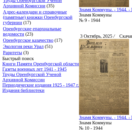
Труды Оренбургской Ученой
Архивной Комиссии
(35)
Знамя Коммуны. - 1944. - 
Адрес-календари и справочные
Знамя Коммуны
(памятные) книжки Оренбургской
№ 9 - 1944
губернии
(17)
Оренбургские епархиальные
ведомости
(23)
3 Октябрь, 2025
/
Скачан
Оренбургское казачество
(17)
Экология реки Урал
(51)
Раритеты
(3)
Быстрый поиск
Книги Памяти Оренбургской области
Газеты военных лет 1941 - 1945
Труды Оренбургской Ученой
Архивной Комиссии
Периодические издания 1925 - 1947 г.
Издания библиотеки
Знамя Коммуны. - 1944. - 
Знамя Коммуны
№ 10 - 1944