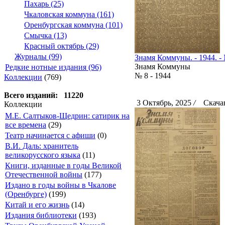
Пахарь (25)
Чкаловская коммуна (161)
Оренбургская коммуна (101)
Смычка (13)
Красный октябрь (29)
Журналы (99)
Знамя Коммуны. - 1944. - 
Знамя Коммуны
Редкие нотные издания (96)
№ 8 - 1944
Коллекции
(769)
Всего изданий: 11220
3 Октябрь, 2025
/
Скачан
Коллекции
М.Е. Салтыков-Щедрин: сатирик на
все времена
(29)
Театр начинается с афиши
(0)
В.И. Даль: хранитель
великорусского языка
(11)
Книги, изданные в годы Великой
Отечественной войны
(177)
Издано в годы войны в Чкалове
(Оренбурге)
(199)
Китай и его жизнь
(14)
Издания библиотеки
(193)