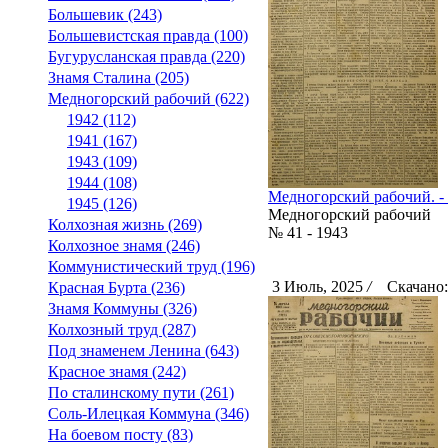
Большевик (243)
Большевистская правда (100)
Бугурусланская правда (220)
Знамя Сталина (205)
Медногорский рабочий (622)
1942 (112)
1941 (167)
1943 (109)
1944 (108)
Медногорский рабочий. - 1
1945 (126)
Медногорский рабочий
Колхозная жизнь (269)
№ 41 - 1943
Колхозное знамя (246)
Коммунистический труд (196)
3 Июль, 2025
/
Скачано:
Красная Бурта (236)
Знамя Коммуны (326)
Колхозный труд (287)
Под знаменем Ленина (643)
Красное знамя (242)
По сталинскому пути (261)
Соль-Илецкая Коммуна (346)
На боевом посту (83)