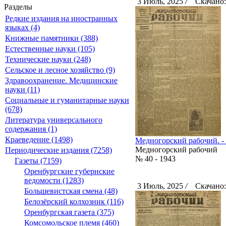
3 Июль, 2025
/
Скачано:
Разделы
Редкие издания на иностранных
языках (4)
Книжные памятники (388)
Естественные науки (105)
Технические науки (248)
Сельское и лесное хозяйство (9)
Здравоохранение. Медицинские
науки (11)
Социальные и гуманитарные науки
(678)
Литература универсального
содержания (1)
Краеведение (1498)
Медногорский рабочий. - 1
Медногорский рабочий
Периодические издания (7258)
№ 40 - 1943
Газеты (7159)
Оренбургские губернские
ведомости (1283)
3 Июль, 2025
/
Скачано:
Большевистская смена (48)
Белозёрский колхозник (116)
Оренбургская газета (375)
Комсомольское племя (460)