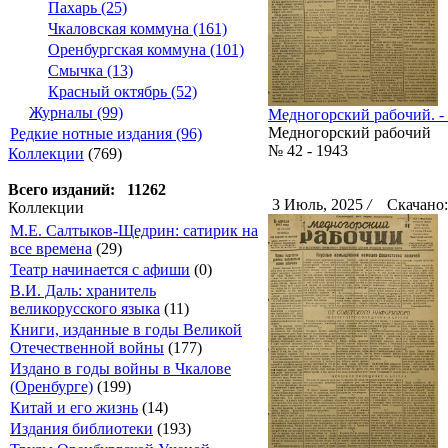
Пахарь (25)
Чкаловская коммуна (161)
Оренбургская коммуна (101)
Смычка (13)
Красный октябрь (52)
Журналы (99)
Медногорский рабочий. - 1
Медногорский рабочий
Редкие нотные издания (96)
№ 42 - 1943
Коллекции
(769)
Всего изданий: 11262
3 Июль, 2025
/
Скачано:
Коллекции
М.Е. Салтыков-Щедрин: сатирик на
все времена
(29)
Театр начинается с афиши
(0)
В.И. Даль: хранитель
великорусского языка
(11)
Книги, изданные в годы Великой
Отечественной войны
(177)
Издано в годы войны в Чкалове
(Оренбурге)
(199)
Китай и его жизнь
(14)
Издания библиотеки
(193)