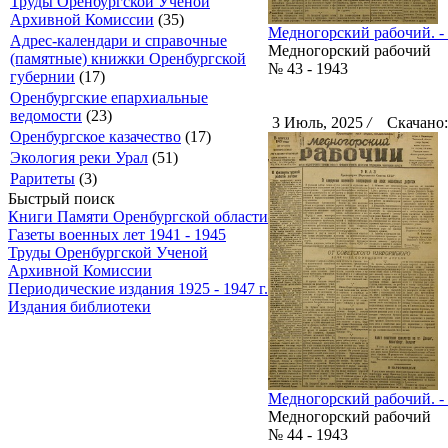
Труды Оренбургской Ученой
Архивной Комиссии
(35)
Медногорский рабочий. - 1
Адрес-календари и справочные
Медногорский рабочий
(памятные) книжки Оренбургской
№ 43 - 1943
губернии
(17)
Оренбургские епархиальные
ведомости
(23)
3 Июль, 2025
/
Скачано:
Оренбургское казачество
(17)
Экология реки Урал
(51)
Раритеты
(3)
Быстрый поиск
Книги Памяти Оренбургской области
Газеты военных лет 1941 - 1945
Труды Оренбургской Ученой
Архивной Комиссии
Периодические издания 1925 - 1947 г.
Издания библиотеки
Медногорский рабочий. - 1
Медногорский рабочий
№ 44 - 1943