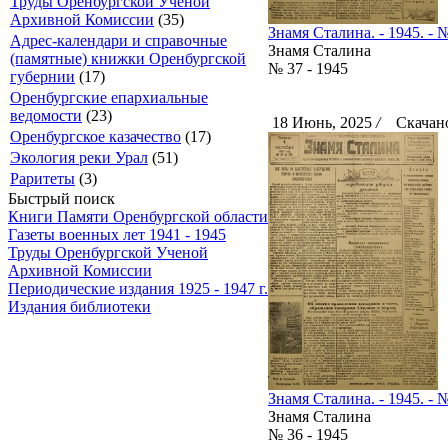
Труды Оренбургской Ученой
Архивной Комиссии
(35)
Знамя Сталина. - 1945. - №
Адрес-календари и справочные
Знамя Сталина
(памятные) книжки Оренбургской
№ 37 - 1945
губернии
(17)
Оренбургские епархиальные
ведомости
(23)
18 Июнь, 2025
/
Скачано
Оренбургское казачество
(17)
Экология реки Урал
(51)
Раритеты
(3)
Быстрый поиск
Книги Памяти Оренбургской области
Газеты военных лет 1941 - 1945
Труды Оренбургской Ученой
Архивной Комиссии
Периодические издания 1925 - 1947 г.
Издания библиотеки
Знамя Сталина. - 1945. - №
Знамя Сталина
№ 36 - 1945