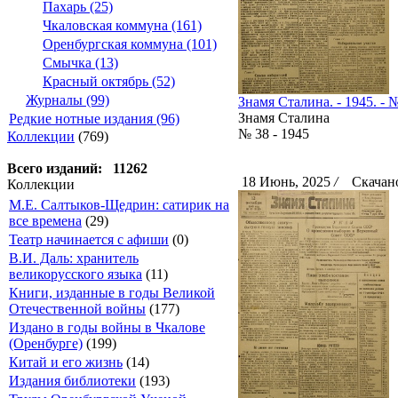
Пахарь (25)
Чкаловская коммуна (161)
Оренбургская коммуна (101)
Смычка (13)
Красный октябрь (52)
Журналы (99)
Знамя Сталина. - 1945. - №
Знамя Сталина
Редкие нотные издания (96)
№ 38 - 1945
Коллекции
(769)
Всего изданий: 11262
18 Июнь, 2025
/
Скачано
Коллекции
М.Е. Салтыков-Щедрин: сатирик на
все времена
(29)
Театр начинается с афиши
(0)
В.И. Даль: хранитель
великорусского языка
(11)
Книги, изданные в годы Великой
Отечественной войны
(177)
Издано в годы войны в Чкалове
(Оренбурге)
(199)
Китай и его жизнь
(14)
Издания библиотеки
(193)