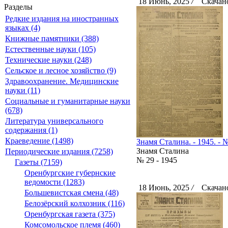
18 Июнь, 2025
/
Скачано
Разделы
Редкие издания на иностранных
языках (4)
Книжные памятники (388)
Естественные науки (105)
Технические науки (248)
Сельское и лесное хозяйство (9)
Здравоохранение. Медицинские
науки (11)
Социальные и гуманитарные науки
(678)
Литература универсального
содержания (1)
Краеведение (1498)
Знамя Сталина. - 1945. - №
Знамя Сталина
Периодические издания (7258)
№ 29 - 1945
Газеты (7159)
Оренбургские губернские
ведомости (1283)
18 Июнь, 2025
/
Скачано
Большевистская смена (48)
Белозёрский колхозник (116)
Оренбургская газета (375)
Комсомольское племя (460)