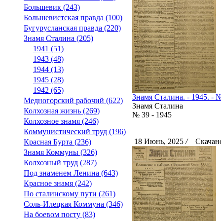
Большевик (243)
Большевистская правда (100)
Бугурусланская правда (220)
Знамя Сталина (205)
1941 (51)
1943 (48)
1944 (13)
1945 (28)
1942 (65)
Знамя Сталина. - 1945. - №
Медногорский рабочий (622)
Знамя Сталина
Колхозная жизнь (269)
№ 39 - 1945
Колхозное знамя (246)
Коммунистический труд (196)
18 Июнь, 2025
/
Скачано
Красная Бурта (236)
Знамя Коммуны (326)
Колхозный труд (287)
Под знаменем Ленина (643)
Красное знамя (242)
По сталинскому пути (261)
Соль-Илецкая Коммуна (346)
На боевом посту (83)