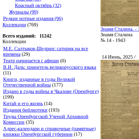
Красный октябрь (32)
Журналы (99)
Редкие нотные издания (96)
Коллекции
(769)
Знамя Сталина. - 
Знамя Сталина
Всего изданий: 11242
№ 14 - 1943
Коллекции
М.Е. Салтыков-Щедрин: сатирик на все
времена
(29)
14 Июнь, 2025
/
С
Театр начинается с афиши
(0)
В.И. Даль: хранитель великорусского языка
(11)
Книги, изданные в годы Великой
Отечественной войны
(177)
Издано в годы войны в Чкалове (Оренбурге)
(199)
Китай и его жизнь
(14)
Издания библиотеки
(193)
Труды Оренбургской Ученой Архивной
Комиссии
(35)
Адрес-календари и справочные (памятные)
книжки Оренбургской губернии
(17)