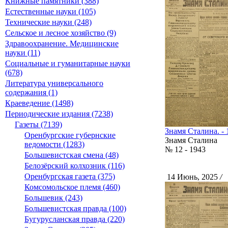
Книжные памятники (388)
Естественные науки (105)
Технические науки (248)
Сельское и лесное хозяйство (9)
Здравоохранение. Медицинские
науки (11)
Социальные и гуманитарные науки
(678)
Литература универсального
содержания (1)
Краеведение (1498)
Периодические издания (7238)
Газеты (7139)
Знамя Сталина. - 
Оренбургские губернские
Знамя Сталина
ведомости (1283)
№ 12 - 1943
Большевистская смена (48)
Белозёрский колхозник (116)
Оренбургская газета (375)
14 Июнь, 2025
/
С
Комсомольское племя (460)
Большевик (243)
Большевистская правда (100)
Бугурусланская правда (220)