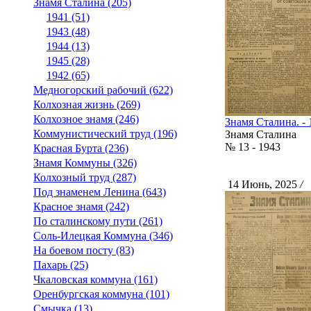
Знамя Сталина (205)
1941 (51)
1943 (48)
1944 (13)
1945 (28)
1942 (65)
Медногорский рабочий (622)
Колхозная жизнь (269)
Колхозное знамя (246)
Знамя Сталина. - 
Коммунистический труд (196)
Знамя Сталина
№ 13 - 1943
Красная Бурта (236)
Знамя Коммуны (326)
Колхозный труд (287)
14 Июнь, 2025
/
С
Под знаменем Ленина (643)
Красное знамя (242)
По сталинскому пути (261)
Соль-Илецкая Коммуна (346)
На боевом посту (83)
Пахарь (25)
Чкаловская коммуна (161)
Оренбургская коммуна (101)
Смычка (13)