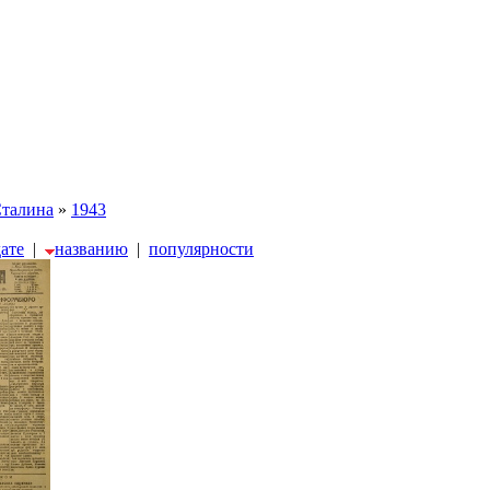
Сталина
»
1943
дате
|
названию
|
популярности