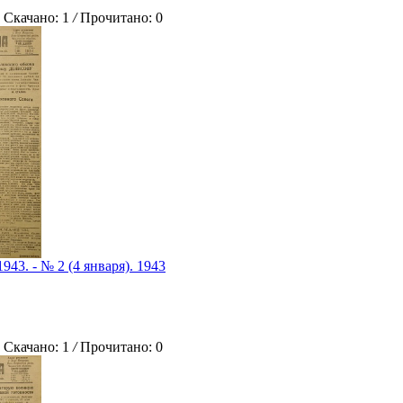
качано: 1
/
Прочитано: 0
943. - № 2 (4 января). 1943
качано: 1
/
Прочитано: 0