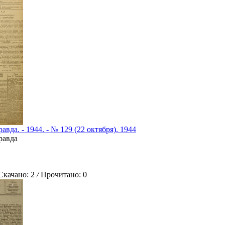
авда. - 1944. - № 129 (22 октября). 1944
равда
ачано: 2
/
Прочитано: 0