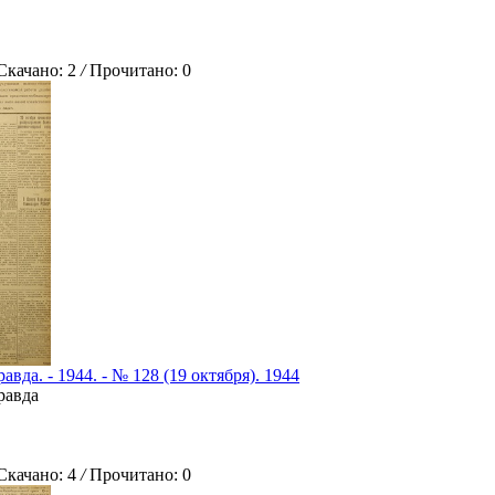
ачано: 2
/
Прочитано: 0
авда. - 1944. - № 128 (19 октября). 1944
равда
ачано: 4
/
Прочитано: 0