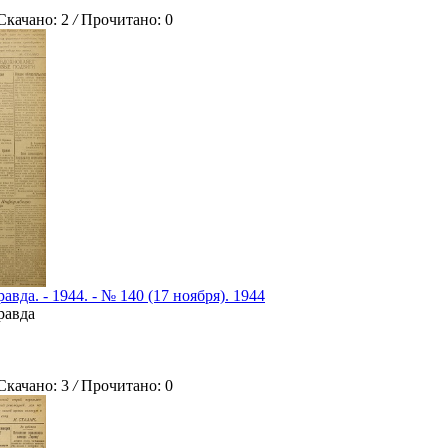
ачано: 2
/
Прочитано: 0
авда. - 1944. - № 140 (17 ноября). 1944
равда
ачано: 3
/
Прочитано: 0