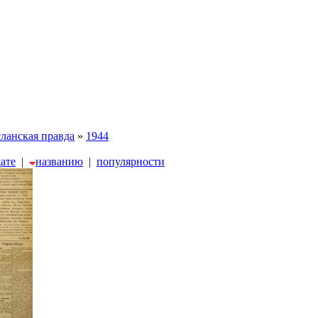
ланская правда
»
1944
дате
|
названию
|
популярности