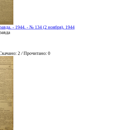
авда. - 1944. - № 134 (2 ноября). 1944
равда
ачано: 2
/
Прочитано: 0