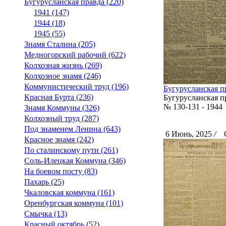
Бугурусланская правда (220)
1941 (147)
1944 (18)
1945 (55)
Знамя Сталина (205)
Медногорский рабочий (622)
Колхозная жизнь (269)
Колхозное знамя (246)
Коммунистический труд (196)
Бугурусланская пра
Красная Бурта (236)
Бугурусланская п
№ 130-131 - 1944
Знамя Коммуны (326)
Колхозный труд (287)
Под знаменем Ленина (643)
6 Июнь, 2025
/
Ск
Красное знамя (242)
По сталинскому пути (261)
Соль-Илецкая Коммуна (346)
На боевом посту (83)
Пахарь (25)
Чкаловская коммуна (161)
Оренбургская коммуна (101)
Смычка (13)
Красный октябрь (52)