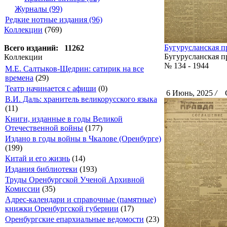
Журналы (99)
Редкие нотные издания (96)
Коллекции
(769)
Бугурусланская пр
Всего изданий: 11262
Бугурусланская п
Коллекции
№ 134 - 1944
М.Е. Салтыков-Щедрин: сатирик на все
времена
(29)
Театр начинается с афиши
(0)
6 Июнь, 2025
/
Ск
В.И. Даль: хранитель великорусского языка
(11)
Книги, изданные в годы Великой
Отечественной войны
(177)
Издано в годы войны в Чкалове (Оренбурге)
(199)
Китай и его жизнь
(14)
Издания библиотеки
(193)
Труды Оренбургской Ученой Архивной
Комиссии
(35)
Адрес-календари и справочные (памятные)
книжки Оренбургской губернии
(17)
Оренбургские епархиальные ведомости
(23)