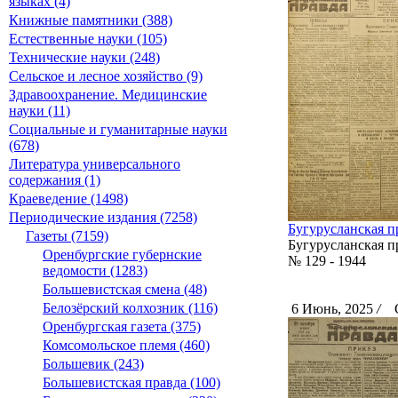
языках (4)
Книжные памятники (388)
Естественные науки (105)
Технические науки (248)
Сельское и лесное хозяйство (9)
Здравоохранение. Медицинские
науки (11)
Социальные и гуманитарные науки
(678)
Литература универсального
содержания (1)
Краеведение (1498)
Периодические издания (7258)
Бугурусланская пр
Газеты (7159)
Бугурусланская п
Оренбургские губернские
№ 129 - 1944
ведомости (1283)
Большевистская смена (48)
Белозёрский колхозник (116)
6 Июнь, 2025
/
Ск
Оренбургская газета (375)
Комсомольское племя (460)
Большевик (243)
Большевистская правда (100)