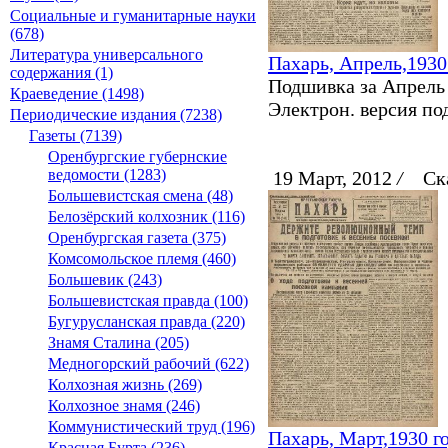
Социальные и гуманитарные науки
(678)
Литература универсального
Пахарь, Апрель,1930
содержания (1)
Подшивка за Апрель 
Краеведение (1498)
Электрон. версия под
Периодические издания (7238)
Газеты (7139)
Оренбургские губернские
ведомости (1283)
19 Март, 2012
/
Ска
Большевистская смена (48)
Белозёрский колхозник (116)
Оренбургская газета (375)
Комсомольское племя (460)
Большевик (243)
Большевистская правда (100)
Бугурусланская правда (220)
Знамя Сталина (205)
Медногорский рабочий (622)
Колхозная жизнь (269)
Колхозное знамя (246)
Коммунистический труд (196)
Пахарь, Март,1930 г
Красная Бурта (236)