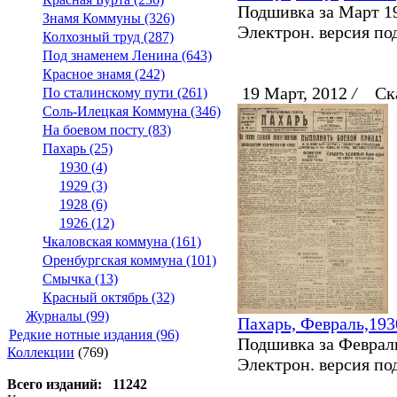
Подшивка за Март 19
Знамя Коммуны (326)
Электрон. версия под
Колхозный труд (287)
Под знаменем Ленина (643)
Красное знамя (242)
19 Март, 2012
/
Ска
По сталинскому пути (261)
Соль-Илецкая Коммуна (346)
На боевом посту (83)
Пахарь (25)
1930 (4)
1929 (3)
1928 (6)
1926 (12)
Чкаловская коммуна (161)
Оренбургская коммуна (101)
Смычка (13)
Красный октябрь (32)
Журналы (99)
Пахарь, Февраль,193
Редкие нотные издания (96)
Подшивка за Февраль
Коллекции
(769)
Электрон. версия под
Всего изданий: 11242