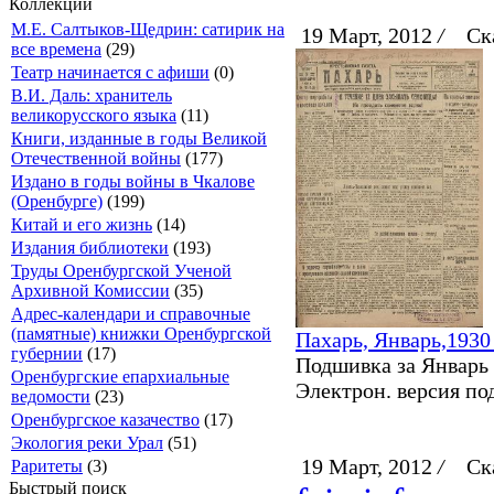
Коллекции
М.Е. Салтыков-Щедрин: сатирик на
19 Март, 2012
/
Ска
все времена
(29)
Театр начинается с афиши
(0)
В.И. Даль: хранитель
великорусского языка
(11)
Книги, изданные в годы Великой
Отечественной войны
(177)
Издано в годы войны в Чкалове
(Оренбурге)
(199)
Китай и его жизнь
(14)
Издания библиотеки
(193)
Труды Оренбургской Ученой
Архивной Комиссии
(35)
Адрес-календари и справочные
(памятные) книжки Оренбургской
Пахарь, Январь,1930
губернии
(17)
Подшивка за Январь 1
Оренбургские епархиальные
Электрон. версия под
ведомости
(23)
Оренбургское казачество
(17)
Экология реки Урал
(51)
19 Март, 2012
/
Ска
Раритеты
(3)
Быстрый поиск