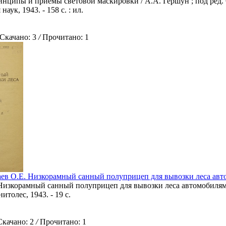
инципы и приемы световой маскировки / А.А. Гершун ; под ред. 
наук, 1943. - 158 с. : ил.
качано: 3
/
Прочитано: 1
ев О.Е. Низкорамный санный полуприцеп для вывозки леса авт
Низкорамный санный полуприцеп для вывозки леса автомобилями 
итолес, 1943. - 19 с.
ачано: 2
/
Прочитано: 1