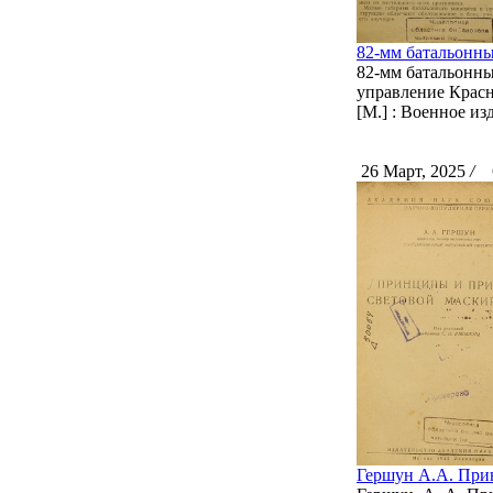
82-мм батальонные
82-мм батальонные
управление Красн
[М.] : Военное и
26 Март, 2025
/
С
Гершун А.А. При