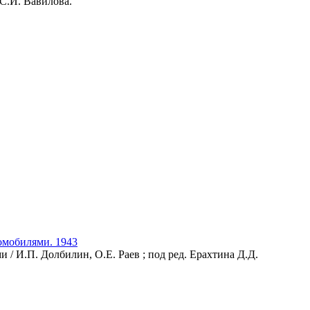
С.И. Вавилова.
омобилями. 1943
/ И.П. Долбилин, О.Е. Раев ; под ред. Ерахтина Д.Д.