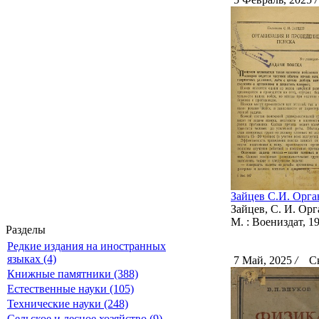
Зайцев С.И. Орга
Зайцев, С. И. Орг
М. : Воениздат, 194
Разделы
Редкие издания на иностранных
языках (4)
7 Май, 2025
/
Ска
Книжные памятники (388)
Естественные науки (105)
Технические науки (248)
Сельское и лесное хозяйство (9)