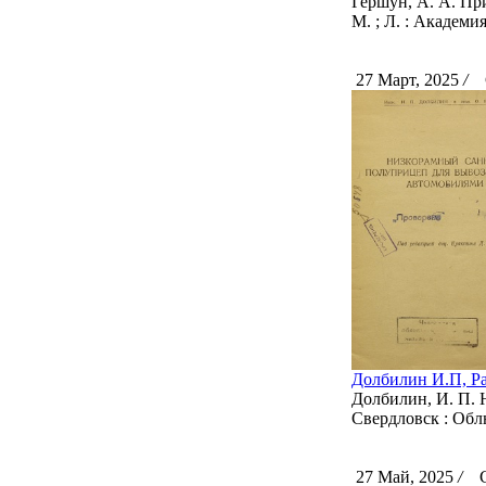
Гершун, А. А. Пр
М. ; Л. : Академия 
27 Март, 2025
/
С
Долбилин И.П, Ра
Долбилин, И. П. 
Свердловск : Облн
27 Май, 2025
/
Ск