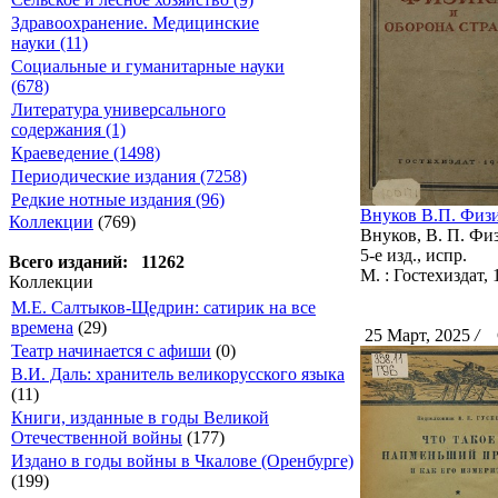
Здравоохранение. Медицинские
науки (11)
Социальные и гуманитарные науки
(678)
Литература универсального
содержания (1)
Краеведение (1498)
Периодические издания (7258)
Редкие нотные издания (96)
Внуков В.П. Физи
Коллекции
(769)
Внуков, В. П. Физ
5-е изд., испр.
Всего изданий: 11262
М. : Гостехиздат, 1
Коллекции
М.Е. Салтыков-Щедрин: сатирик на все
времена
(29)
25 Март, 2025
/
С
Театр начинается с афиши
(0)
В.И. Даль: хранитель великорусского языка
(11)
Книги, изданные в годы Великой
Отечественной войны
(177)
Издано в годы войны в Чкалове (Оренбурге)
(199)