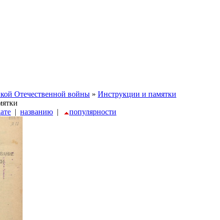
икой Отечественной войны
»
Инструкции и памятки
мятки
дате
|
названию
|
популярности