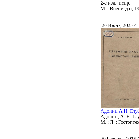
2-е изд., испр.
М. : Воениздат, 19
20 Июнь, 2025
/
С
Адонин А.Н. Глу
Адонин, А. Н. Гл
М. ; Л. : Гостоптех
5 Февраль, 2025
/