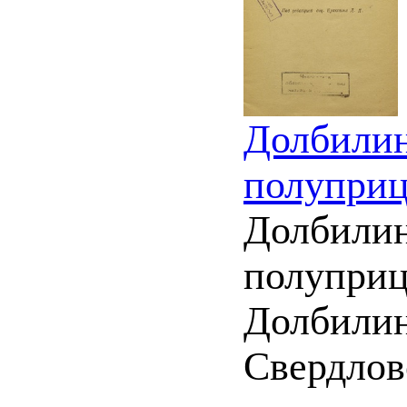
Долбилин
полуприц
Долбилин
полуприц
Долбилин,
Свердловс