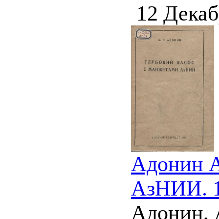
12 Декаб
Адонин А
АзНИИ. 
Адонин, 