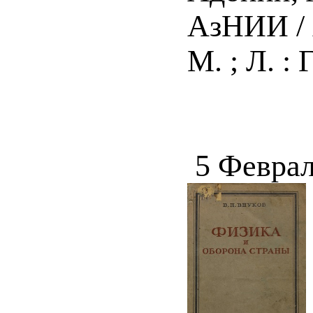
АзНИИ / 
М. ; Л. : 
5 Феврал