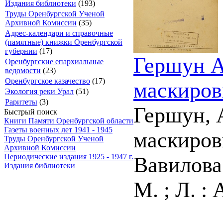
Издания библиотеки
(193)
Труды Оренбургской Ученой
Архивной Комиссии
(35)
Адрес-календари и справочные
(памятные) книжки Оренбургской
губернии
(17)
Гершун А
Оренбургские епархиальные
ведомости
(23)
Оренбургское казачество
(17)
маскиров
Экология реки Урал
(51)
Раритеты
(3)
Гершун, 
Быстрый поиск
Книги Памяти Оренбургской области
Газеты военных лет 1941 - 1945
маскировк
Труды Оренбургской Ученой
Архивной Комиссии
Периодические издания 1925 - 1947 г.
Вавилова
Издания библиотеки
М. ; Л. : 