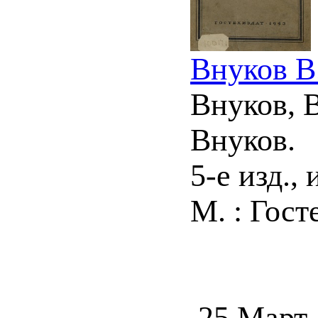
Внуков В
Внуков, В
Внуков.
5-е изд., 
М. : Госте
25 Март,