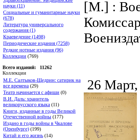
Здравоохранение. Медицинские
[М.] : В
науки (11)
Социальные и гуманитарные науки
Комиссар
(678)
Литература универсального
содержания (1)
Воениздат
Краеведение (1498)
Периодические издания (7258)
Редкие нотные издания (96)
Коллекции
(769)
Всего изданий: 11262
Коллекции
26 Март,
М.Е. Салтыков-Щедрин: сатирик на
все времена
(29)
Театр начинается с афиши
(0)
В.И. Даль: хранитель
великорусского языка
(11)
Книги, изданные в годы Великой
Отечественной войны
(177)
Издано в годы войны в Чкалове
(Оренбурге)
(199)
Китай и его жизнь
(14)