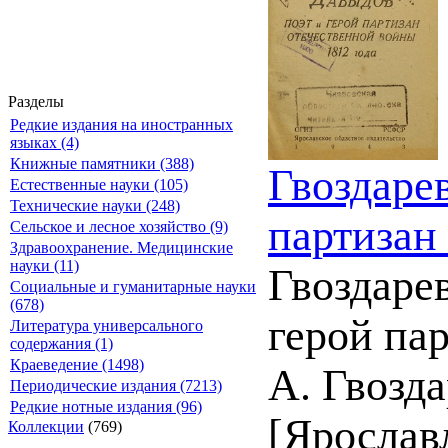
Разделы
Редкие издания на иностранных
языках (4)
Книжные памятники (388)
Гвоздаре
Естественные науки (105)
Технические науки (248)
партизан
Сельское и лесное хозяйство (9)
Здравоохранение. Медицинские
науки (11)
Гвоздаре
Социальные и гуманитарные науки
(678)
герой па
Литература универсального
содержания (1)
Краеведение (1498)
А. Гвозда
Периодические издания (7213)
Редкие нотные издания (96)
[Ярослав
Коллекции
(769)