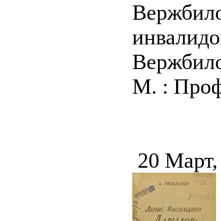
Вержбило
инвалидо
Вержбило
М. : Проф
20 Март,