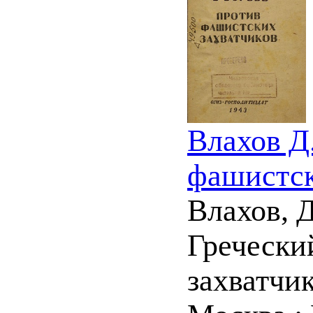
Влахов Д
фашистск
Влахов, 
Гречески
захватчик