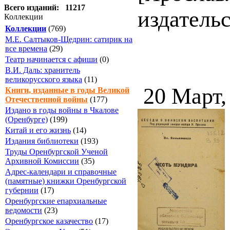
Всего изданий: 11217
издательст
Коллекции
Коллекции
(769)
М.Е. Салтыков-Щедрин: сатирик на
все времена
(29)
Театр начинается с афиши
(0)
В.И. Даль: хранитель
великорусского языка
(11)
20 Март,
Книги, изданные в годы Великой
Отечественной войны
(177)
Издано в годы войны в Чкалове
(Оренбурге)
(199)
Китай и его жизнь
(14)
Издания библиотеки
(193)
Труды Оренбургской Ученой
Архивной Комиссии
(35)
Адрес-календари и справочные
(памятные) книжки Оренбургской
губернии
(17)
Оренбургские епархиальные
ведомости
(23)
Оренбургское казачество
(17)