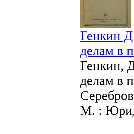
Генкин Д
делам в 
Генкин, 
делам в п
Серебров
М. : Юрид