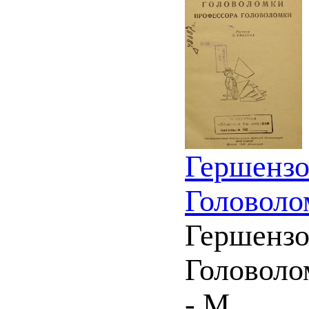
Гершензо
Головоло
Гершензо
Головолом
- М.