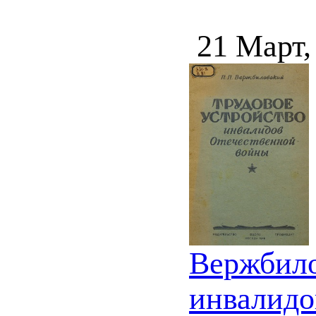
21 Март,
Вержбило
инвалидо