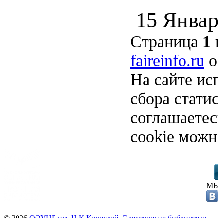
15 Январ
Страница
1
faireinfo.ru
о
На сайте ис
сбора стати
соглашаете
cookie можн
МЫ
© 2026
ООУНБ им. Н.К.Крупской. Электронная библиотека