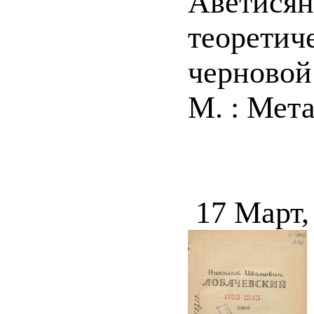
Аветисян
теоретич
черновой 
М. : Мета
17 Март,