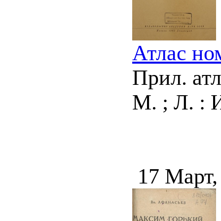
Атлас но
Прил. атл
М. ; Л. :
17 Март,