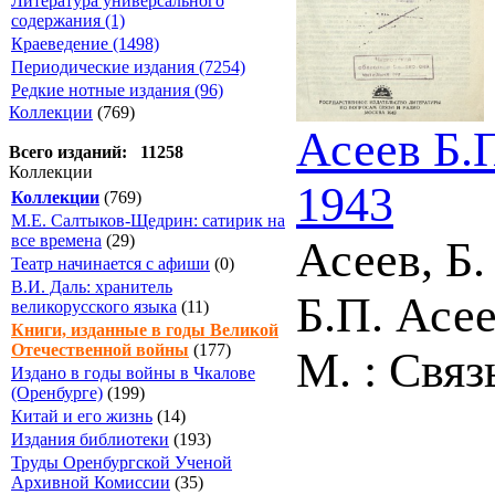
Литература универсального
содержания (1)
Краеведение (1498)
Периодические издания (7254)
Редкие нотные издания (96)
Коллекции
(769)
Асеев Б.
Всего изданий: 11258
Коллекции
1943
Коллекции
(769)
М.Е. Салтыков-Щедрин: сатирик на
все времена
(29)
Асеев, Б
Театр начинается с афиши
(0)
В.И. Даль: хранитель
Б.П. Асее
великорусского языка
(11)
Книги, изданные в годы Великой
Отечественной войны
(177)
М. : Связь
Издано в годы войны в Чкалове
(Оренбурге)
(199)
Китай и его жизнь
(14)
Издания библиотеки
(193)
Труды Оренбургской Ученой
Архивной Комиссии
(35)