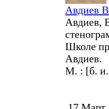
Авдиев В
Авдиев, В
стеногра
Школе пр
Авдиев.
М. : [б. и
17 Март,