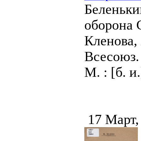
Беленьки
оборона С
Кленова, 
Всесоюз. 
М. : [б. и.
17 Март,