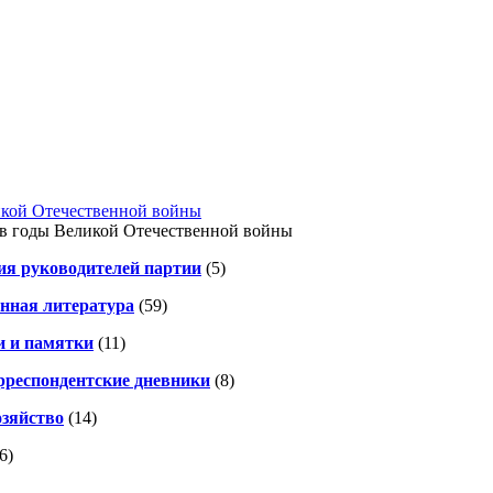
икой Отечественной войны
 в годы Великой Отечественной войны
я руководителей партии
(5)
нная литература
(59)
и и памятки
(11)
рреспондентские дневники
(8)
озяйство
(14)
6)