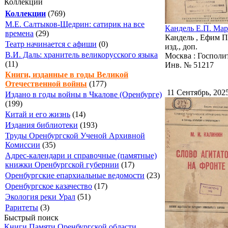
Коллекции
Коллекции
(769)
М.Е. Салтыков-Щедрин: сатирик на все
Кандель Е.П. Мар
времена
(29)
Кандель , Ефим П
Театр начинается с афиши
(0)
изд., доп.
В.И. Даль: хранитель великорусского языка
Москва : Госполити
(11)
Инв. № 51217
Книги, изданные в годы Великой
Отечественной войны
(177)
11 Сентябрь, 202
Издано в годы войны в Чкалове (Оренбурге)
(199)
Китай и его жизнь
(14)
Издания библиотеки
(193)
Труды Оренбургской Ученой Архивной
Комиссии
(35)
Адрес-календари и справочные (памятные)
книжки Оренбургской губернии
(17)
Оренбургские епархиальные ведомости
(23)
Оренбургское казачество
(17)
Экология реки Урал
(51)
Раритеты
(3)
Быстрый поиск
Книги Памяти Оренбургской области