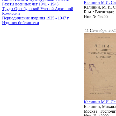
Калинин М.И. Сло
Газеты военных лет 1941 - 1945
Калинин, М. И. С
Труды Оренбургской Ученой Архивной
Б. м. : Воениздат, 
Комиссии
Инв.№ 49255
Периодические издания 1925 - 1947 г.
Издания библиотеки
11 Сентябрь, 202
Калинин М.И. Лен
Калинин, Михаил 
Москва : Госполити
Инв. № 48093