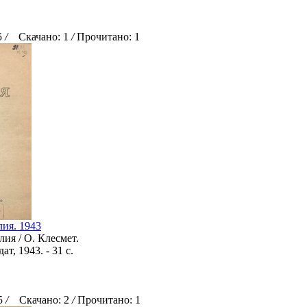
5
/
Скачано: 1
/
Прочитано: 1
лия. 1943
лия / О. Клесмет.
ат, 1943. - 31 с.
25
/
Скачано: 2
/
Прочитано: 1