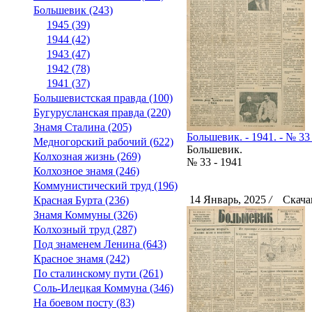
Большевик (243)
1945 (39)
1944 (42)
1943 (47)
1942 (78)
1941 (37)
Большевистская правда (100)
Бугурусланская правда (220)
Знамя Сталина (205)
Большевик. - 1941. - № 33 
Медногорский рабочий (622)
Большевик.
Колхозная жизнь (269)
№ 33 - 1941
Колхозное знамя (246)
Коммунистический труд (196)
14 Январь, 2025
/
Скачан
Красная Бурта (236)
Знамя Коммуны (326)
Колхозный труд (287)
Под знаменем Ленина (643)
Красное знамя (242)
По сталинскому пути (261)
Соль-Илецкая Коммуна (346)
На боевом посту (83)