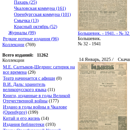
Пахарь (25)
Чкаловская коммуна (161)
Оренбургская коммуна (101)
Смычка (13)
Красный октябрь (52)
Журналы (99)
Большевик. - 1941. - № 32 
Большевик.
Редкие нотные издания (96)
№ 32 - 1941
Коллекции
(769)
Всего изданий: 11262
14 Январь, 2025
/
Скачан
Коллекции
М.Е. Салтыков-Щедрин: сатирик на
все времена
(29)
Театр начинается с афиши
(0)
В.И. Даль: хранитель
великорусского языка
(11)
Книги, изданные в годы Великой
Отечественной войны
(177)
Издано в годы войны в Чкалове
(Оренбурге)
(199)
Китай и его жизнь
(14)
Издания библиотеки
(193)