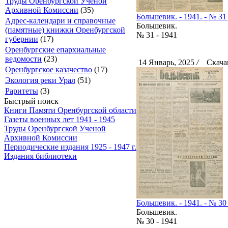
Труды Оренбургской Ученой
Архивной Комиссии
(35)
Большевик. - 1941. - № 31 
Адрес-календари и справочные
Большевик.
(памятные) книжки Оренбургской
№ 31 - 1941
губернии
(17)
Оренбургские епархиальные
ведомости
(23)
14 Январь, 2025
/
Скачан
Оренбургское казачество
(17)
Экология реки Урал
(51)
Раритеты
(3)
Быстрый поиск
Книги Памяти Оренбургской области
Газеты военных лет 1941 - 1945
Труды Оренбургской Ученой
Архивной Комиссии
Периодические издания 1925 - 1947 г.
Издания библиотеки
Большевик. - 1941. - № 30 
Большевик.
№ 30 - 1941