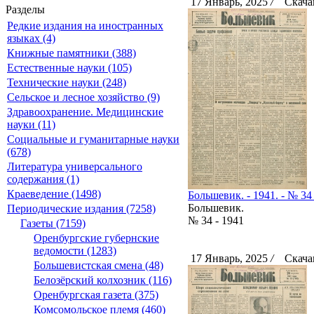
17 Январь, 2025
/
Скачан
Разделы
Редкие издания на иностранных
языках (4)
Книжные памятники (388)
Естественные науки (105)
Технические науки (248)
Сельское и лесное хозяйство (9)
Здравоохранение. Медицинские
науки (11)
Социальные и гуманитарные науки
(678)
Литература универсального
содержания (1)
Краеведение (1498)
Большевик. - 1941. - № 34 
Большевик.
Периодические издания (7258)
№ 34 - 1941
Газеты (7159)
Оренбургские губернские
ведомости (1283)
17 Январь, 2025
/
Скачан
Большевистская смена (48)
Белозёрский колхозник (116)
Оренбургская газета (375)
Комсомольское племя (460)