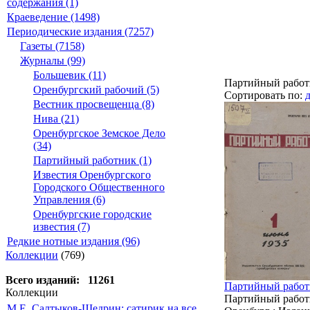
содержания (1)
Краеведение (1498)
Периодические издания (7257)
Газеты (7158)
Журналы (99)
Большевик (11)
Партийный рабо
Оренбургский рабочий (5)
Сортировать по:
Вестник просвещенца (8)
Нива (21)
Оренбургское Земское Дело
(34)
Партийный работник (1)
Известия Оренбургского
Городского Общественного
Управления (6)
Оренбургские городские
известия (7)
Редкие нотные издания (96)
Коллекции
(769)
Всего изданий: 11261
Партийный работн
Коллекции
Партийный работн
М.Е. Салтыков-Щедрин: сатирик на все