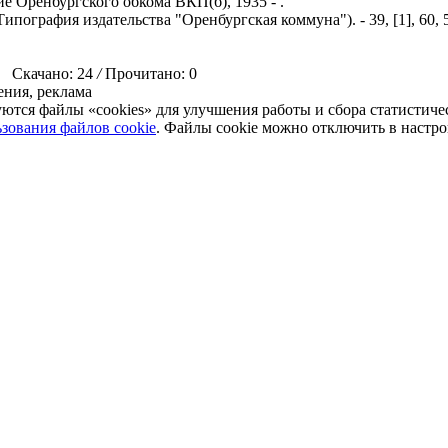
е Оренбургского обкома ВКП(б), 1935 - .
(Типография издательства "Оренбургская коммуна"). - 39, [1], 60, 52,
Скачано: 24
/
Прочитано: 0
ния, реклама
уются файлы «cookies» для улучшения работы и сбора статистич
зования файлов cookie
. Файлы cookie можно отключить в настро