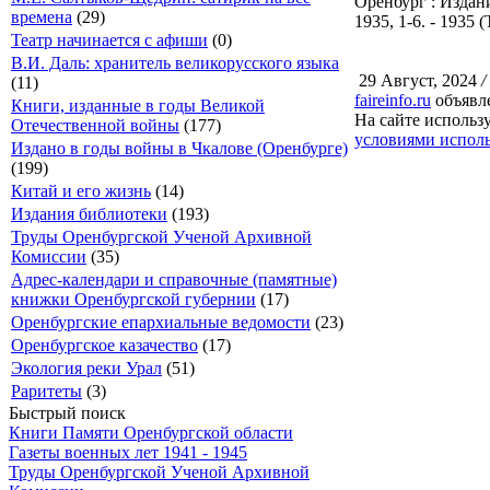
Оренбург : Издани
времена
(29)
1935, 1-6. - 1935 
Театр начинается с афиши
(0)
В.И. Даль: хранитель великорусского языка
29 Август, 2024
/
(11)
faireinfo.ru
объявле
Книги, изданные в годы Великой
На сайте использ
Отечественной войны
(177)
условиями исполь
Издано в годы войны в Чкалове (Оренбурге)
(199)
Китай и его жизнь
(14)
Издания библиотеки
(193)
Труды Оренбургской Ученой Архивной
Комиссии
(35)
Адрес-календари и справочные (памятные)
книжки Оренбургской губернии
(17)
Оренбургские епархиальные ведомости
(23)
Оренбургское казачество
(17)
Экология реки Урал
(51)
Раритеты
(3)
Быстрый поиск
Книги Памяти Оренбургской области
Газеты военных лет 1941 - 1945
Труды Оренбургской Ученой Архивной