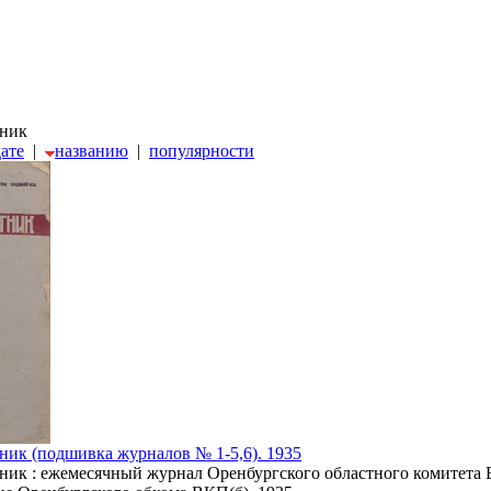
тник
дате
|
названию
|
популярности
ик (подшивка журналов № 1-5,6). 1935
ик : ежемесячный журнал Оренбургского областного комитета В