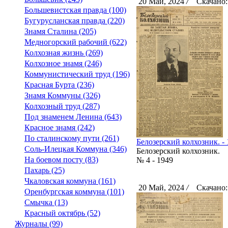
20 Май, 2024
/
Скачано:
Большевистская правда (100)
Бугурусланская правда (220)
Знамя Сталина (205)
Медногорский рабочий (622)
Колхозная жизнь (269)
Колхозное знамя (246)
Коммунистический труд (196)
Красная Бурта (236)
Знамя Коммуны (326)
Колхозный труд (287)
Под знаменем Ленина (643)
Красное знамя (242)
По сталинскому пути (261)
Белозерский колхозник. - 1
Соль-Илецкая Коммуна (346)
Белозерский колхозник.
На боевом посту (83)
№ 4 - 1949
Пахарь (25)
Чкаловская коммуна (161)
20 Май, 2024
/
Скачано:
Оренбургская коммуна (101)
Смычка (13)
Красный октябрь (52)
Журналы (99)