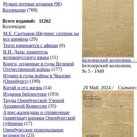
Редкие нотные издания (96)
Коллекции
(769)
Всего изданий: 11262
Коллекции
М.Е. Салтыков-Щедрин: сатирик на
все времена
(29)
Театр начинается с афиши
(0)
В.И. Даль: хранитель
великорусского языка
(11)
Белозерский колхозник. - 1
Книги, изданные в годы Великой
Белозерский колхозник.
Отечественной войны
(177)
№ 5 - 1949
Издано в годы войны в Чкалове
(Оренбурге)
(199)
Китай и его жизнь
(14)
20 Май, 2024
/
Скачано:
Издания библиотеки
(193)
Труды Оренбургской Ученой
Архивной Комиссии
(35)
Адрес-календари и справочные
(памятные) книжки Оренбургской
губернии
(17)
Оренбургские епархиальные
ведомости
(23)