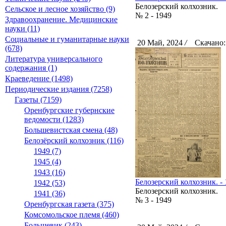
Белозерский колхозник.
Сельское и лесное хозяйство (9)
№ 2 - 1949
Здравоохранение. Медицинские
науки (11)
Социальные и гуманитарные науки
20 Май, 2024
/
Скачано:
(678)
Литература универсального
содержания (1)
Краеведение (1498)
Периодические издания (7258)
Газеты (7159)
Оренбургские губернские
ведомости (1283)
Большевистская смена (48)
Белозёрский колхозник (116)
1949 (7)
1945 (4)
1943 (16)
Белозерский колхозник. - 
1942 (53)
Белозерский колхозник.
1941 (36)
№ 3 - 1949
Оренбургская газета (375)
Комсомольское племя (460)
Большевик (243)