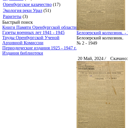
Оренбургское казачество
(17)
Экология реки Урал
(51)
Раритеты
(3)
Быстрый поиск
Книги Памяти Оренбургской области
Газеты военных лет 1941 - 1945
Белозерский колхозник. - 1
Труды Оренбургской Ученой
Белозерский колхозник.
Архивной Комиссии
№ 2 - 1949
Периодические издания 1925 - 1947 г.
Издания библиотеки
20 Май, 2024
/
Скачано: