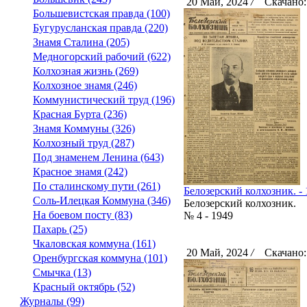
20 Май, 2024
/
Скачано:
Большевистская правда (100)
Бугурусланская правда (220)
Знамя Сталина (205)
Медногорский рабочий (622)
Колхозная жизнь (269)
Колхозное знамя (246)
Коммунистический труд (196)
Красная Бурта (236)
Знамя Коммуны (326)
Колхозный труд (287)
Под знаменем Ленина (643)
Красное знамя (242)
По сталинскому пути (261)
Белозерский колхозник. - 1
Соль-Илецкая Коммуна (346)
Белозерский колхозник.
На боевом посту (83)
№ 4 - 1949
Пахарь (25)
Чкаловская коммуна (161)
20 Май, 2024
/
Скачано:
Оренбургская коммуна (101)
Смычка (13)
Красный октябрь (52)
Журналы (99)