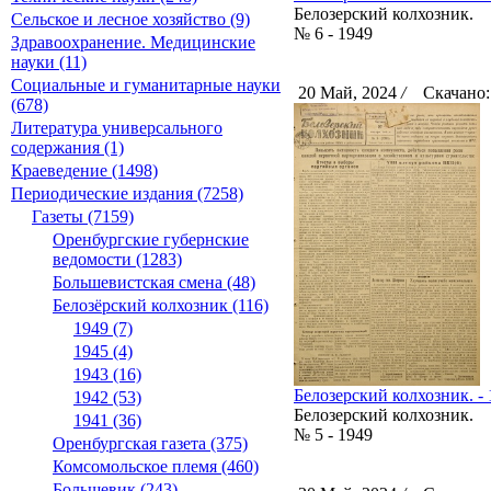
Белозерский колхозник.
Сельское и лесное хозяйство (9)
№ 6 - 1949
Здравоохранение. Медицинские
науки (11)
Социальные и гуманитарные науки
20 Май, 2024
/
Скачано:
(678)
Литература универсального
содержания (1)
Краеведение (1498)
Периодические издания (7258)
Газеты (7159)
Оренбургские губернские
ведомости (1283)
Большевистская смена (48)
Белозёрский колхозник (116)
1949 (7)
1945 (4)
1943 (16)
Белозерский колхозник. - 1
1942 (53)
Белозерский колхозник.
1941 (36)
№ 5 - 1949
Оренбургская газета (375)
Комсомольское племя (460)
Большевик (243)