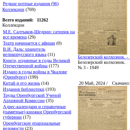
Редкие нотные издания (96)
Коллекции
(769)
Всего изданий: 11262
Коллекции
М.Е. Салтыков-Щедрин: сатирик на
все времена
(29)
Театр начинается с афиши
(0)
В.И. Даль: хранитель
великорусского языка
(11)
Белозерский колхозник. - 
Книги, изданные в годы Великой
Белозерский колхозник.
Отечественной войны
(177)
№ 3 - 1949
Издано в годы войны в Чкалове
(Оренбурге)
(199)
Китай и его жизнь
(14)
20 Май, 2024
/
Скачано:
Издания библиотеки
(193)
Труды Оренбургской Ученой
Архивной Комиссии
(35)
Адрес-календари и справочные
(памятные) книжки Оренбургской
губернии
(17)
Оренбургские епархиальные
ведомости
(23)