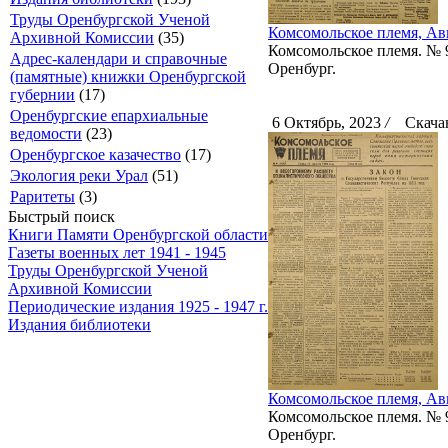
Труды Оренбургской Ученой
Комсомольское племя, Авг
Архивной Комиссии
(35)
Комсомольское племя. № 98
Адрес-календари и справочные
Оренбург.
(памятные) книжки Оренбургской
губернии
(17)
Оренбургские епархиальные
6 Октябрь, 2023
/
Скачан
ведомости
(23)
Оренбургское казачество
(17)
Экология реки Урал
(51)
Раритеты
(3)
Быстрый поиск
Книги Памяти Оренбургской области
Газеты военных лет 1941 - 1945
Труды Оренбургской Ученой
Архивной Комиссии
Периодические издания 1925 - 1947 г.
Издания библиотеки
Комсомольское племя, Авг
Комсомольское племя. № 97
Оренбург.