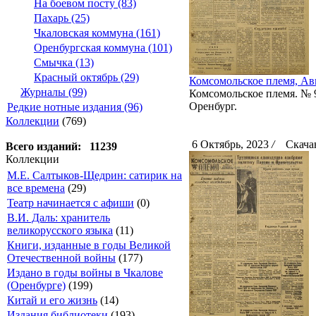
На боевом посту (83)
Пахарь (25)
Чкаловская коммуна (161)
Оренбургская коммуна (101)
Смычка (13)
Красный октябрь (29)
Комсомольское племя, Авг
Журналы (99)
Комсомольское племя. № 99
Оренбург.
Редкие нотные издания (96)
Коллекции
(769)
6 Октябрь, 2023
/
Скачан
Всего изданий: 11239
Коллекции
М.Е. Салтыков-Щедрин: сатирик на
все времена
(29)
Театр начинается с афиши
(0)
В.И. Даль: хранитель
великорусского языка
(11)
Книги, изданные в годы Великой
Отечественной войны
(177)
Издано в годы войны в Чкалове
(Оренбурге)
(199)
Китай и его жизнь
(14)
Издания библиотеки
(193)