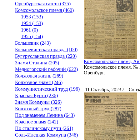
Оренбургская газета (375)
Комсомольское племя (460)
1953 (153)
1954 (153)
1961 (0)
1955 (154)
Большевик (243)
Большевистская правда (100)
Бугурусланская правда (220)
Комсомольское племя, Авг
Знамя Сталина (205)
Комсомольское племя. № 10
Медногорский рабочий (622)
Оренбург.
Колхозная жизнь (269)
Колхозное знамя (246)
Коммунистический труд (196)
11 Октябрь, 2023
/
Скача
Красная Бурта (236)
Знамя Коммуны (326)
Колхозный труд (287)
Под знаменем Ленина (643)
Красное знамя (242)
По сталинскому пути (261)
Соль-Илецкая Коммуна (346)