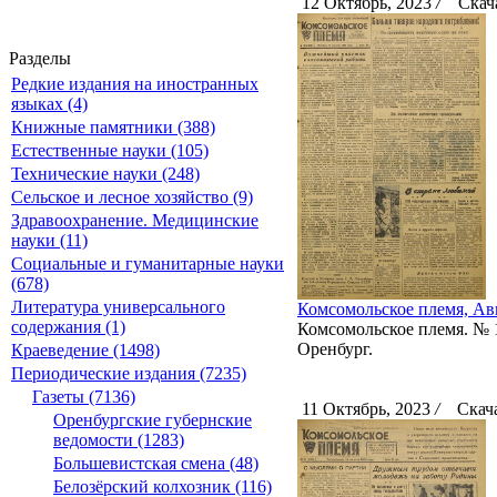
12 Октябрь, 2023
/
Скача
Разделы
Редкие издания на иностранных
языках (4)
Книжные памятники (388)
Естественные науки (105)
Технические науки (248)
Сельское и лесное хозяйство (9)
Здравоохранение. Медицинские
науки (11)
Социальные и гуманитарные науки
(678)
Литература универсального
Комсомольское племя, Авг
содержания (1)
Комсомольское племя. № 10
Оренбург.
Краеведение (1498)
Периодические издания (7235)
Газеты (7136)
11 Октябрь, 2023
/
Скача
Оренбургские губернские
ведомости (1283)
Большевистская смена (48)
Белозёрский колхозник (116)