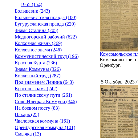
1955 (154)
Большевик (243)
Большевистская правда (100)
Бугурусланская правда (220)
Знамя Сталина (205)
Медногорский рабочий (622)
Колхозная жизнь (269)
Колхозное знамя (246)
Комсомольское пл
Коммунистический труд (196)
Комсомольское пле
Красная Бурта (236)
Оренбург.
Знамя Коммуны (326)
Колхозный труд (287)
5 Октябрь, 2023
/
Под знаменем Ленина (643)
Красное знамя (242)
По сталинскому пути (261)
Соль-Илецкая Коммуна (346)
На боевом посту (83)
Пахарь (25)
Чкаловская коммуна (161)
Оренбургская коммуна (101)
Смычка (13)