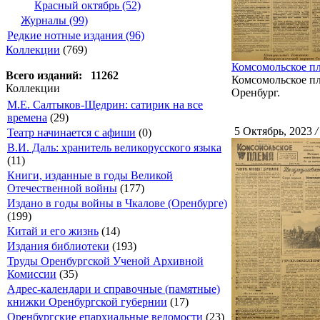
Красный октябрь (52)
Журналы (99)
Редкие нотные издания (96)
Коллекции
(769)
Комсомольское пл
Всего изданий: 11262
Комсомольское пле
Коллекции
Оренбург.
М.Е. Салтыков-Щедрин: сатирик на все
времена
(29)
5 Октябрь, 2023
/
Театр начинается с афиши
(0)
В.И. Даль: хранитель великорусского языка
(11)
Книги, изданные в годы Великой
Отечественной войны
(177)
Издано в годы войны в Чкалове (Оренбурге)
(199)
Китай и его жизнь
(14)
Издания библиотеки
(193)
Труды Оренбургской Ученой Архивной
Комиссии
(35)
Адрес-календари и справочные (памятные)
книжки Оренбургской губернии
(17)
Оренбургские епархиальные ведомости
(23)