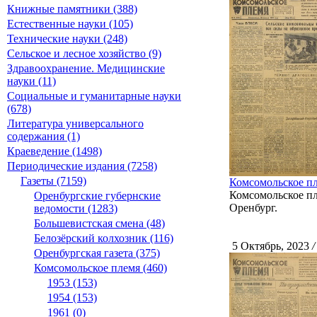
Книжные памятники (388)
Естественные науки (105)
Технические науки (248)
Сельское и лесное хозяйство (9)
Здравоохранение. Медицинские
науки (11)
Социальные и гуманитарные науки
(678)
Литература универсального
содержания (1)
Краеведение (1498)
Периодические издания (7258)
Газеты (7159)
Комсомольское пл
Комсомольское пле
Оренбургские губернские
Оренбург.
ведомости (1283)
Большевистская смена (48)
Белозёрский колхозник (116)
5 Октябрь, 2023
/
Оренбургская газета (375)
Комсомольское племя (460)
1953 (153)
1954 (153)
1961 (0)