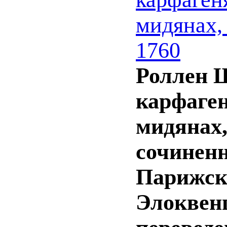
мидянах, 
1760
Роллен Ш
карфаген
мидянах,
сочиненн
Парижск
Элоквенц