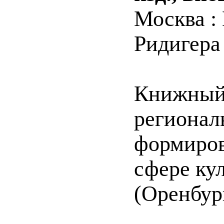
Москва :
Ридигера 
Книжный 
регионал
формиров
сфере ку
(Оренбур