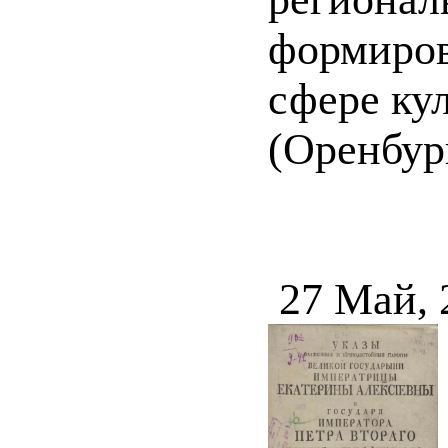
формиров
сфере ку
(Оренбур
27 Май, 