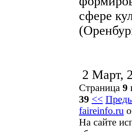
формиров
сфере ку
(Оренбур
2 Март, 
Страница
9
39
<<
Пред
faireinfo.ru
о
На сайте ис