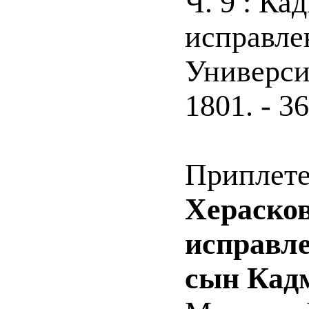
Ч. 9 : Ка
исправлен
Универси
1801. - 36
Приплете
Херасков
исправле
сын Кадм