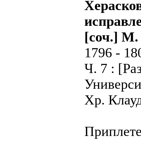
Херасков
исправле
[соч.] М
1796 - 18
Ч. 7 : [Р
Универси
Хр. Клауди
Приплете