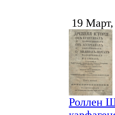
19 Март,
Роллен Ш
карфаген