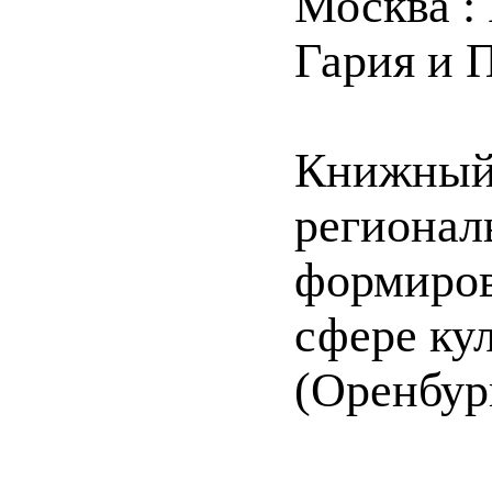
Москва :
Гария и П
Книжный 
регионал
формиров
сфере ку
(Оренбур