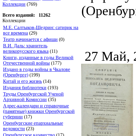
Коллекции
(769)
(Оренбур
Всего изданий: 11262
Коллекции
М.Е. Салтыков-Щедрин: сатирик на
все времена
(29)
Театр начинается с афиши
(0)
В.И. Даль: хранитель
великорусского языка
(11)
27 Май, 
Книги, изданные в годы Великой
Отечественной войны
(177)
Издано в годы войны в Чкалове
(Оренбурге)
(199)
Китай и его жизнь
(14)
Издания библиотеки
(193)
Труды Оренбургской Ученой
Архивной Комиссии
(35)
Адрес-календари и справочные
(памятные) книжки Оренбургской
губернии
(17)
Оренбургские епархиальные
ведомости
(23)
Оренбургское казачество
(17)