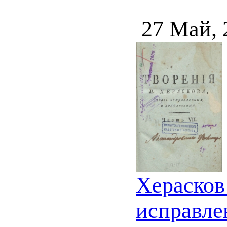
27 Май, 
Херасков
исправле