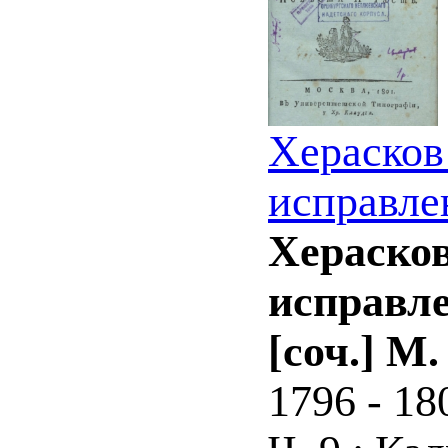
Херасков
исправле
Херасков
исправле
[соч.] М
1796 - 18