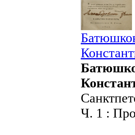
Батюшков
Констант
Батюшков
Констант
Санктпете
Ч. 1 : Про