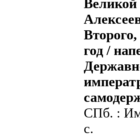
Великой
Алексеев
Второго, 
год / на
Державн
императ
самодер
СПб. : Им
с.