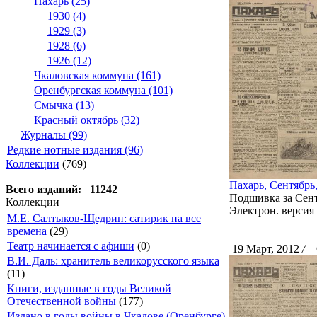
Пахарь (25)
1930 (4)
1929 (3)
1928 (6)
1926 (12)
Чкаловская коммуна (161)
Оренбургская коммуна (101)
Смычка (13)
Красный октябрь (32)
Журналы (99)
Редкие нотные издания (96)
Коллекции
(769)
Пахарь, Сентябрь
Всего изданий: 11242
Подшивка за Сентя
Коллекции
Электрон. версия 
М.Е. Салтыков-Щедрин: сатирик на все
времена
(29)
Театр начинается с афиши
(0)
19 Март, 2012
/
С
В.И. Даль: хранитель великорусского языка
(11)
Книги, изданные в годы Великой
Отечественной войны
(177)
Издано в годы войны в Чкалове (Оренбурге)