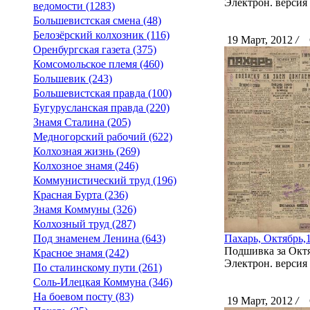
Электрон. версия 
ведомости (1283)
Большевистская смена (48)
Белозёрский колхозник (116)
19 Март, 2012
/
С
Оренбургская газета (375)
Комсомольское племя (460)
Большевик (243)
Большевистская правда (100)
Бугурусланская правда (220)
Знамя Сталина (205)
Медногорский рабочий (622)
Колхозная жизнь (269)
Колхозное знамя (246)
Коммунистический труд (196)
Красная Бурта (236)
Знамя Коммуны (326)
Колхозный труд (287)
Под знаменем Ленина (643)
Пахарь, Октябрь,
Подшивка за Октяб
Красное знамя (242)
Электрон. версия 
По сталинскому пути (261)
Соль-Илецкая Коммуна (346)
На боевом посту (83)
19 Март, 2012
/
С