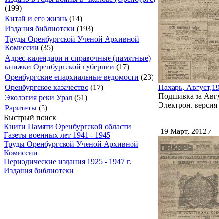
(199)
Китай и его жизнь
(14)
Издания библиотеки
(193)
Труды Оренбургской Ученой Архивной
Комиссии
(35)
Адрес-календари и справочные (памятные)
книжки Оренбургской губернии
(17)
Оренбургские епархиальные ведомости
(23)
Оренбургское казачество
(17)
Пахарь, Август,1
Подшивка за Авгус
Экология реки Урал
(51)
Электрон. версия 
Раритеты
(3)
Быстрый поиск
Книги Памяти Оренбургской области
19 Март, 2012
/
С
Газеты военных лет 1941 - 1945
Труды Оренбургской Ученой Архивной
Комиссии
Периодические издания 1925 - 1947 г.
Издания библиотеки