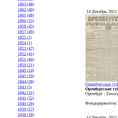
1863 (48)
1862 (49)
14 Декабрь, 2021
1861 (48)
1860 (35)
1858 (45)
1857 (49)
1855 (1)
1854 (1)
1853 (47)
1852 (41)
1851 (46)
1850 (21)
1849 (24)
1845 (29)
1844 (38)
Оренбургские губ
1843 (5)
Оренбургские губ
1842 (31)
Оренбург : Типог
1841 (32)
Фондодержатель:
1840 (28)
1839 (27)
1838 (28)
14 Декабрь, 2021