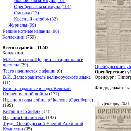
Чкаловская коммуна (161)
Оренбургская коммуна (101)
Смычка (13)
Красный октябрь (32)
Журналы (99)
Редкие нотные издания (96)
Коллекции
(769)
Всего изданий: 11242
Коллекции
М.Е. Салтыков-Щедрин: сатирик на все
времена
(29)
Оренбургские губе
Театр начинается с афиши
(0)
Оренбургские губ
В.И. Даль: хранитель великорусского языка
Оренбург : Типог
(11)
Фондодержатель:
Книги, изданные в годы Великой
Отечественной войны
(177)
Издано в годы войны в Чкалове (Оренбурге)
15 Декабрь, 2021
(199)
Китай и его жизнь
(14)
Издания библиотеки
(193)
Труды Оренбургской Ученой Архивной
Комиссии
(35)