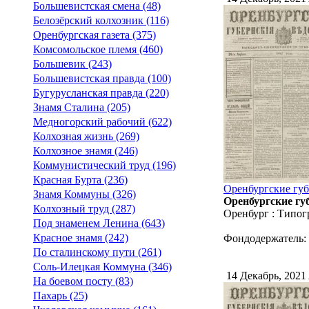
Большевистская смена (48)
Белозёрский колхозник (116)
Оренбургская газета (375)
Комсомольское племя (460)
Большевик (243)
Большевистская правда (100)
Бугурусланская правда (220)
Знамя Сталина (205)
Медногорский рабочий (622)
Колхозная жизнь (269)
Колхозное знамя (246)
Коммунистический труд (196)
Красная Бурта (236)
Оренбургские губ
Знамя Коммуны (326)
Оренбургские губ
Колхозный труд (287)
Оренбург : Типог
Под знаменем Ленина (643)
Красное знамя (242)
Фондодержатель:
По сталинскому пути (261)
Соль-Илецкая Коммуна (346)
14 Декабрь, 2021
На боевом посту (83)
Пахарь (25)