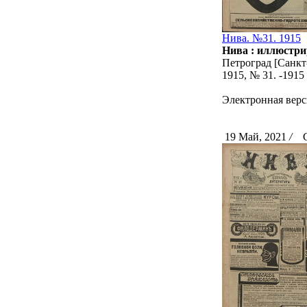
Нива. №31. 1915
Нива : иллюстри
Петроград [Санкт-
1915, № 31. -191
Электронная верс
19 Май, 2021
/
Ск