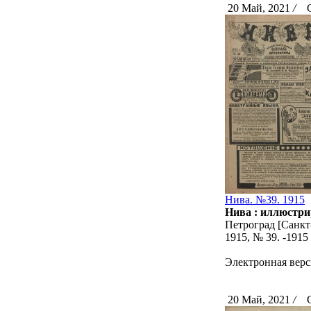
20 Май, 2021
/
Ск
Нива. №39. 1915
Нива : иллюстри
Петроград [Санкт-
1915, № 39. -191
Электронная верс
20 Май, 2021
/
Ск