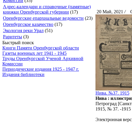
Комиссии
(35)
Адрес-календари и справочные (памятные)
20 Май, 2021
/
Ск
книжки Оренбургской губернии
(17)
Оренбургские епархиальные ведомости
(23)
Оренбургское казачество
(17)
Экология реки Урал
(51)
Раритеты
(3)
Быстрый поиск
Книги Памяти Оренбургской области
Газеты военных лет 1941 - 1945
Труды Оренбургской Ученой Архивной
Комиссии
Периодические издания 1925 - 1947 г.
Издания библиотеки
Нива. №37. 1915
Нива : иллюстри
Петроград [Санкт-
1915, № 37. -191
Электронная верс