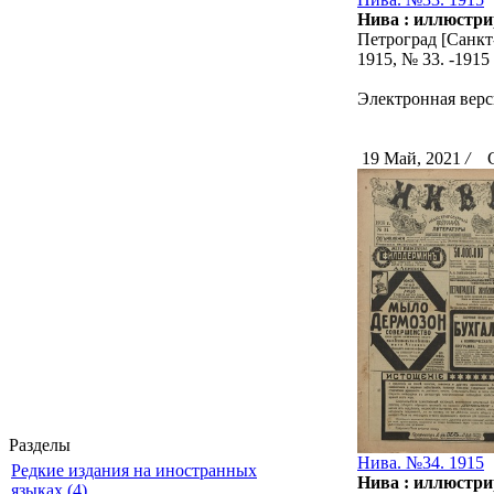
Нива : иллюстри
Петроград [Санкт-
1915, № 33. -191
Электронная верс
19 Май, 2021
/
Ск
Разделы
Нива. №34. 1915
Редкие издания на иностранных
Нива : иллюстри
языках (4)