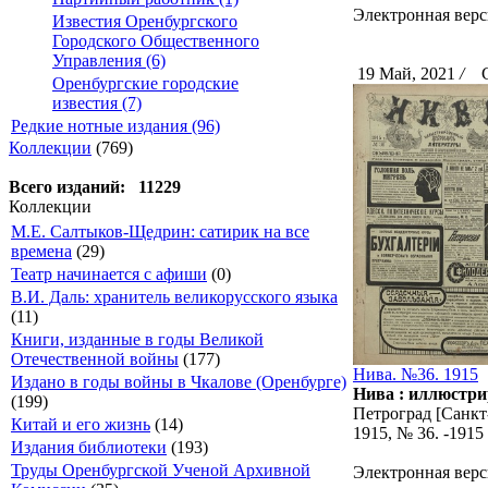
Электронная верс
Известия Оренбургского
Городского Общественного
Управления (6)
19 Май, 2021
/
Ск
Оренбургские городские
известия (7)
Редкие нотные издания (96)
Коллекции
(769)
Всего изданий: 11229
Коллекции
М.Е. Салтыков-Щедрин: сатирик на все
времена
(29)
Театр начинается с афиши
(0)
В.И. Даль: хранитель великорусского языка
(11)
Книги, изданные в годы Великой
Отечественной войны
(177)
Нива. №36. 1915
Издано в годы войны в Чкалове (Оренбурге)
Нива : иллюстри
(199)
Петроград [Санкт-
Китай и его жизнь
(14)
1915, № 36. -191
Издания библиотеки
(193)
Труды Оренбургской Ученой Архивной
Электронная верс