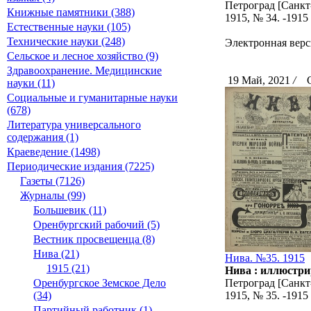
Петроград [Санкт-
Книжные памятники (388)
1915, № 34. -191
Естественные науки (105)
Технические науки (248)
Электронная верс
Сельское и лесное хозяйство (9)
Здравоохранение. Медицинские
19 Май, 2021
/
Ск
науки (11)
Социальные и гуманитарные науки
(678)
Литература универсального
содержания (1)
Краеведение (1498)
Периодические издания (7225)
Газеты (7126)
Журналы (99)
Большевик (11)
Оренбургский рабочий (5)
Вестник просвещенца (8)
Нива (21)
Нива. №35. 1915
1915 (21)
Нива : иллюстри
Оренбургское Земское Дело
Петроград [Санкт-
(34)
1915, № 35. -191
Партийный работник (1)