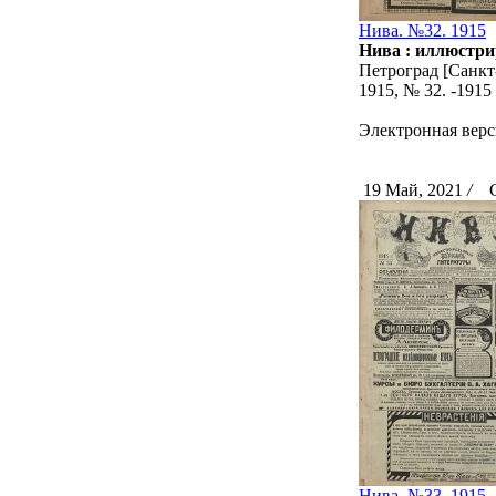
Нива. №32. 1915
Нива : иллюстри
Петроград [Санкт-
1915, № 32. -191
Электронная верс
19 Май, 2021
/
Ск
Нива. №33. 1915