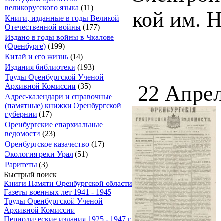
великорусского языка
(11)
кой им. 
Книги, изданные в годы Великой
Отечественной войны
(177)
Издано в годы войны в Чкалове
(Оренбурге)
(199)
Китай и его жизнь
(14)
Издания библиотеки
(193)
Труды Оренбургской Ученой
22 Апрел
Архивной Комиссии
(35)
Адрес-календари и справочные
(памятные) книжки Оренбургской
губернии
(17)
Оренбургские епархиальные
ведомости
(23)
Оренбургское казачество
(17)
Экология реки Урал
(51)
Раритеты
(3)
Быстрый поиск
Книги Памяти Оренбургской области
Газеты военных лет 1941 - 1945
Труды Оренбургской Ученой
Архивной Комиссии
Периодические издания 1925 - 1947 г.