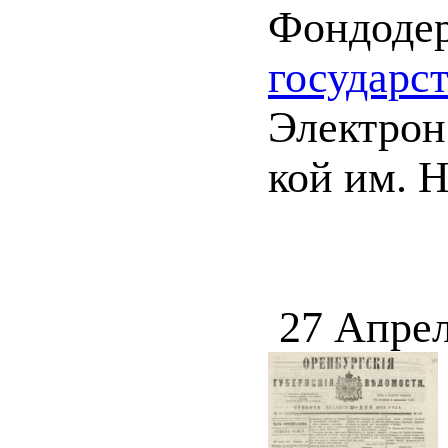
Фондоде
государс
Электрон.
кой им. 
27 Апрел