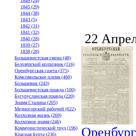
1849 (24)
1845 (29)
1844 (38)
1843 (5)
1842 (31)
1841 (32)
22 Апрел
1840 (28)
1839 (27)
1838 (28)
Большевистская смена (48)
Белозёрский колхозник (116)
Оренбургская газета (375)
Комсомольское племя (460)
Большевик (243)
Большевистская правда (100)
Бугурусланская правда (220)
Знамя Сталина (205)
Медногорский рабочий (622)
Колхозная жизнь (269)
Колхозное знамя (246)
Оренбург
Коммунистический труд (196)
Красная Бурта (236)