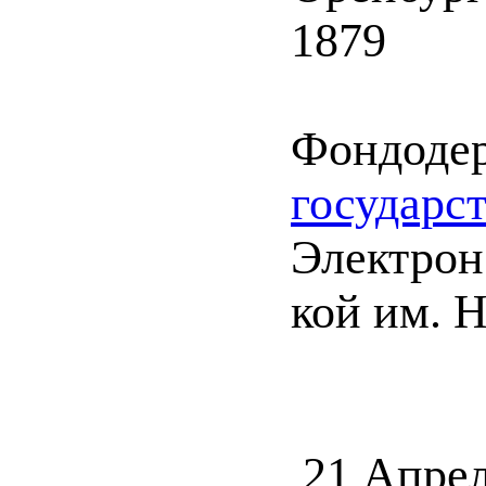
1879
Фондоде
государс
Электрон.
кой им. 
21 Апрел