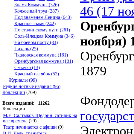
Знамя Коммуны (326)
46 (17 но
Колхозный труд (287)
Под знаменем Ленина (643)
Оренбург
Красное знамя (242)
По сталинскому пути (261)
Соль-Илецкая Коммуна (346)
ноября) 
На боевом посту (83)
Пахарь (25)
Оренбург
Чкаловская коммуна (161)
Оренбургская коммуна (101)
1879
Смычка (13)
Красный октябрь (52)
Журналы (99)
Редкие нотные издания (96)
Коллекции
(769)
Фондоде
Всего изданий: 11262
Коллекции
государс
М.Е. Салтыков-Щедрин: сатирик на
все времена
(29)
Электрон.
Театр начинается с афиши
(0)
В.И. Даль: хранитель