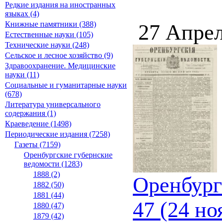
Редкие издания на иностранных
языках (4)
Книжные памятники (388)
27 Апрел
Естественные науки (105)
Технические науки (248)
Сельское и лесное хозяйство (9)
Здравоохранение. Медицинские
науки (11)
Социальные и гуманитарные науки
(678)
Литература универсального
содержания (1)
Краеведение (1498)
Периодические издания (7258)
Газеты (7159)
Оренбургские губернские
ведомости (1283)
1888 (2)
Оренбург
1882 (50)
1881 (44)
47 (24 но
1880 (47)
1879 (42)