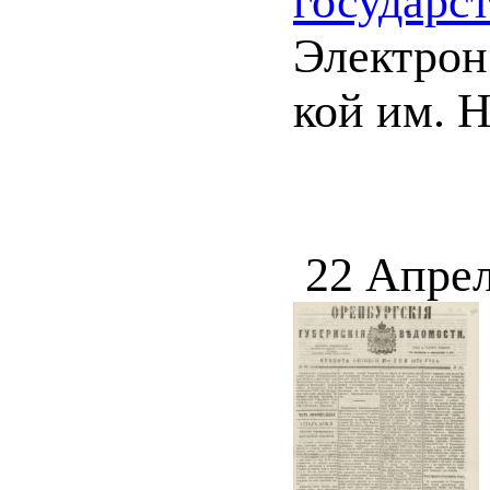
государс
Электрон.
кой им. 
22 Апрел