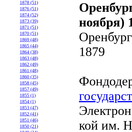
1878 (51)
Оренбург
1876 (51)
1874 (52)
ноября) 
1873 (39)
1871 (51)
Оренбург
1870 (51)
1869 (48)
1865 (44)
1879
1864 (38)
1863 (48)
1862 (49)
1861 (48)
Фондоде
1860 (35)
1858 (45)
1857 (49)
государс
1855 (1)
1854 (1)
Электрон.
1853 (47)
1852 (41)
1851 (46)
кой им. 
1850 (21)