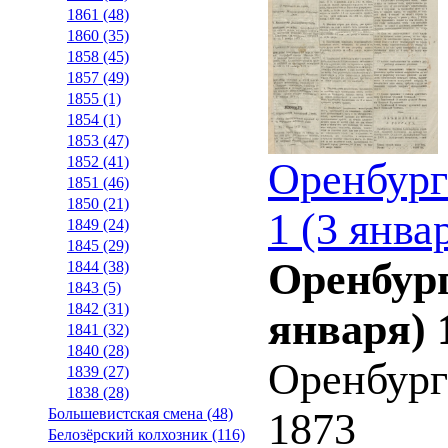
1861 (48)
1860 (35)
1858 (45)
1857 (49)
1855 (1)
1854 (1)
1853 (47)
1852 (41)
Оренбург
1851 (46)
1850 (21)
1 (3 янва
1849 (24)
1845 (29)
Оренбург
1844 (38)
1843 (5)
1842 (31)
января) 
1841 (32)
1840 (28)
Оренбург
1839 (27)
1838 (28)
Большевистская смена (48)
1873
Белозёрский колхозник (116)