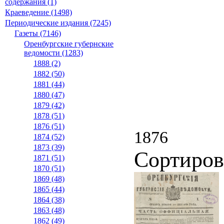
содержания (1)
Краеведение (1498)
Периодические издания (7245)
Газеты (7146)
Оренбургские губернские
ведомости (1283)
1888 (2)
1882 (50)
1881 (44)
1880 (47)
1879 (42)
1878 (51)
1876 (51)
1876
1874 (52)
1873 (39)
Сортиров
1871 (51)
1870 (51)
1869 (48)
1865 (44)
1864 (38)
1863 (48)
1862 (49)