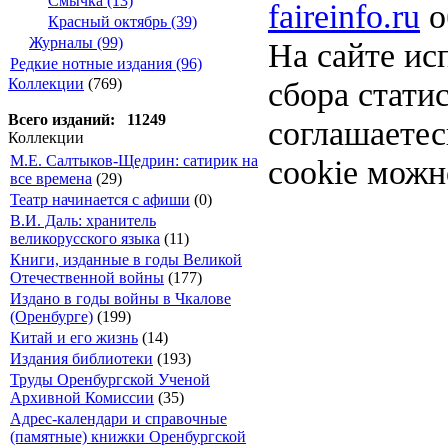
Смычка (13)
faireinfo.ru
о
Красный октябрь (39)
Журналы (99)
На сайте ис
Редкие нотные издания (96)
Коллекции
(769)
сбора стати
Всего изданий: 11249
соглашаете
Коллекции
М.Е. Салтыков-Щедрин: сатирик на
cookie можн
все времена
(29)
Театр начинается с афиши
(0)
В.И. Даль: хранитель
великорусского языка
(11)
Книги, изданные в годы Великой
Отечественной войны
(177)
Издано в годы войны в Чкалове
(Оренбурге)
(199)
Китай и его жизнь
(14)
Издания библиотеки
(193)
Труды Оренбургской Ученой
Архивной Комиссии
(35)
Адрес-календари и справочные
(памятные) книжки Оренбургской