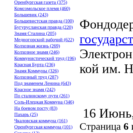
Оренбургская газета (375)
Комсомольское племя (460)
Большевик (243)
Фондоде
Большевистская правда (100)
Бугурусланская правда (220)
Знамя Сталина (205)
государс
Медногорский рабочий (622)
Колхозная жизнь (269)
Электрон.
Колхозное знамя (246)
Коммунистический труд (196)
кой им. 
Красная Бурта (236)
Знамя Коммуны (326)
Колхозный труд (287)
Под знаменем Ленина (643)
Красное знамя (242)
По сталинскому пути (261)
Соль-Илецкая Коммуна (346)
На боевом посту (83)
16 Июнь
Пахарь (25)
Чкаловская коммуна (161)
Страница
6
Оренбургская коммуна (101)