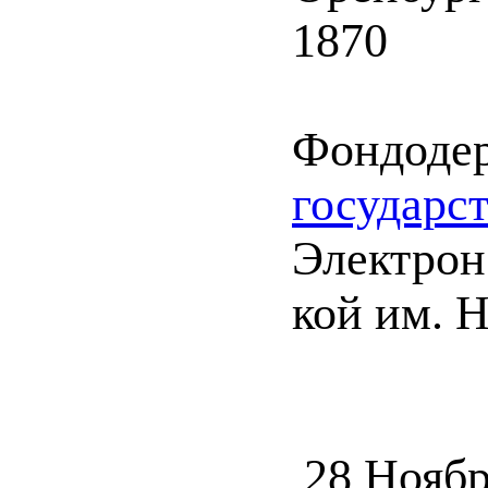
1870
Фондоде
государс
Электрон.
кой им. 
28 Ноябр