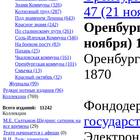
Знамя Коммуны (326)
47 (21 но
Колхозный труд (287)
Под знаменем Ленина (643)
Оренбург
Красное знамя (242)
По сталинскому пути (261)
Соль-Илецкая Коммуна (346)
ноября) 
На боевом посту (83)
Пахарь (25)
Оренбург
Чкаловская коммуна (161)
Оренбургская коммуна (101)
1870
Смычка (13)
Красный октябрь (32)
Журналы (99)
Редкие нотные издания (96)
Коллекции
(769)
Фондоде
Всего изданий: 11242
Коллекции
государс
М.Е. Салтыков-Щедрин: сатирик на
все времена
(29)
Электрон.
Театр начинается с афиши
(0)
В.И. Даль: хранитель