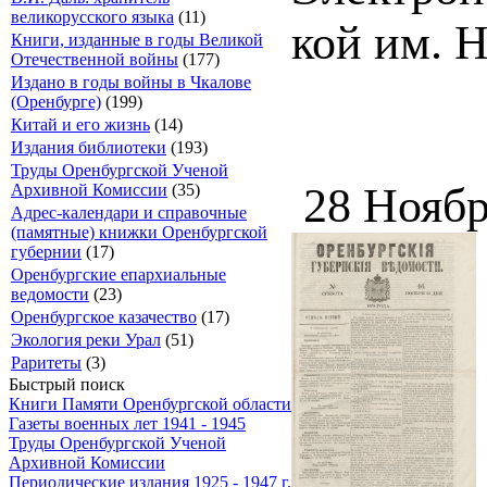
великорусского языка
(11)
кой им. 
Книги, изданные в годы Великой
Отечественной войны
(177)
Издано в годы войны в Чкалове
(Оренбурге)
(199)
Китай и его жизнь
(14)
Издания библиотеки
(193)
Труды Оренбургской Ученой
28 Ноябр
Архивной Комиссии
(35)
Адрес-календари и справочные
(памятные) книжки Оренбургской
губернии
(17)
Оренбургские епархиальные
ведомости
(23)
Оренбургское казачество
(17)
Экология реки Урал
(51)
Раритеты
(3)
Быстрый поиск
Книги Памяти Оренбургской области
Газеты военных лет 1941 - 1945
Труды Оренбургской Ученой
Архивной Комиссии
Периодические издания 1925 - 1947 г.