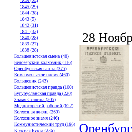
1849 (24)
1845 (29)
1844 (38)
1843 (5)
1842 (31)
1841 (32)
28 Ноябр
1840 (28)
1839 (27)
1838 (28)
Большевистская смена (48)
Белозёрский колхозник (116)
Оренбургская газета (375)
Комсомольское племя (460)
Большевик (243)
Большевистская правда (100)
Бугурусланская правда (220)
Знамя Сталина (205)
Медногорский рабочий (622)
Колхозная жизнь (269)
Колхозное знамя (246)
Оренбург
Коммунистический труд (196)
Красная Бурта (236)