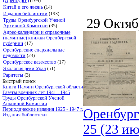
(Оренбурге)
(199)
Китай и его жизнь
(14)
Издания библиотеки
(193)
29 Октяб
Труды Оренбургской Ученой
Архивной Комиссии
(35)
Адрес-календари и справочные
(памятные) книжки Оренбургской
губернии
(17)
Оренбургские епархиальные
ведомости
(23)
Оренбургское казачество
(17)
Экология реки Урал
(51)
Раритеты
(3)
Быстрый поиск
Книги Памяти Оренбургской области
Газеты военных лет 1941 - 1945
Труды Оренбургской Ученой
Архивной Комиссии
Оренбург
Периодические издания 1925 - 1947 г.
Издания библиотеки
25 (23 и