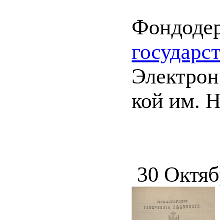
Фондоде
государс
Электрон.
кой им. Н
30 Октяб