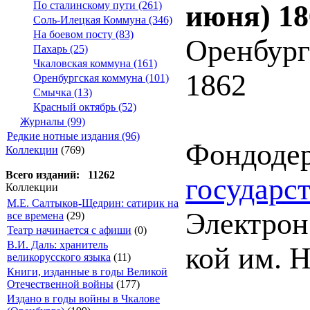
По сталинскому пути (261)
июня) 18
Соль-Илецкая Коммуна (346)
На боевом посту (83)
Оренбург
Пахарь (25)
Чкаловская коммуна (161)
1862
Оренбургская коммуна (101)
Смычка (13)
Красный октябрь (52)
Журналы (99)
Редкие нотные издания (96)
Фондоде
Коллекции
(769)
Всего изданий: 11262
государс
Коллекции
М.Е. Салтыков-Щедрин: сатирик на
Электрон.
все времена
(29)
Театр начинается с афиши
(0)
В.И. Даль: хранитель
кой им. Н
великорусского языка
(11)
Книги, изданные в годы Великой
Отечественной войны
(177)
Издано в годы войны в Чкалове