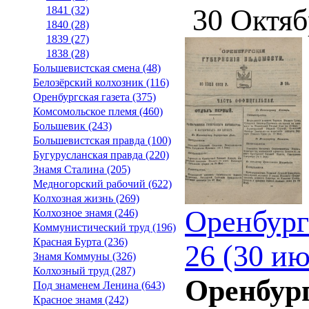
30 Октяб
1841 (32)
1840 (28)
1839 (27)
1838 (28)
Большевистская смена (48)
Белозёрский колхозник (116)
Оренбургская газета (375)
Комсомольское племя (460)
Большевик (243)
Большевистская правда (100)
Бугурусланская правда (220)
Знамя Сталина (205)
Медногорский рабочий (622)
Колхозная жизнь (269)
Оренбург
Колхозное знамя (246)
Коммунистический труд (196)
Красная Бурта (236)
26 (30 и
Знамя Коммуны (326)
Колхозный труд (287)
Оренбург
Под знаменем Ленина (643)
Красное знамя (242)