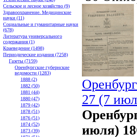
Сельское и лесное хозяйство (9)
Здравоохранение. Медицинские
науки (11)
Социальные и гуманитарные науки
(678)
Литература универсального
содержания (1)
Краеведение (1498)
Периодические издания (7258)
Газеты (7159)
Оренбургские губернские
ведомости (1283)
1888 (2)
Оренбург
1882 (50)
1881 (44)
27 (7 июл
1880 (47)
1879 (42)
Оренбург
1878 (51)
1876 (51)
1874 (52)
июля) 18
1873 (39)