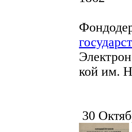
Фондоде
государс
Электрон.
кой им. Н
30 Октяб