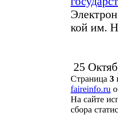
государс
Электрон.
кой им. Н
25 Октяб
Страница
3
faireinfo.ru
о
На сайте ис
сбора стати